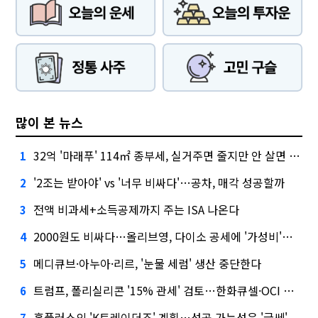
많이 본 뉴스
32억 '마래푸' 114㎡ 종부세, 실거주면 줄지만 안 살면 2.5배
1
'2조는 받아야' vs '너무 비싸다'…공차, 매각 성공할까
2
전액 비과세+소득공제까지 주는 ISA 나온다
3
2000원도 비싸다…올리브영, 다이소 공세에 '가성비'로 맞불
4
메디큐브·아누아·리르, '눈물 세럼' 생산 중단한다
5
트럼프, 폴리실리콘 '15% 관세' 검토…한화큐셀·OCI 영향은?
6
홈플러스의 'K트레이더조' 계획…성공 가능성은 '글쎄'
7