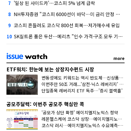
'일상 된 사이드카'…코스피 5% 넘게 급락
7
NH투자증권 "코스피 6000선이 바닥…미 금리 안정 후 추가 회복"
8
코스피 흔들려도 코스닥 800선 회복…저가매수세 유입
9
SK실트론 품은 두산…메리츠 "인수 가격·구조 모두 기대 이상"
10
more
ETF워치: 한눈에 보는 상장지수펀드 시장
변동성에도 키워드는 역시 반도체…신상품은 우주·방산
이번주만 50조 거래...'삼전·닉스 레버리지' 수익률은 -30%
단일종목 레버리지 ETF 독주…'증시 블랙홀'
공모주달력: 이번주 공모주 핵심만 콕
'공모가 상단 확정' 에이치엘지노믹스 청약
레몬헬스케어 코스닥 상장…에이치엘지노믹스 수요예측
코스닥 러시…에이치엘지노믹스 수요예측·레메디 청약