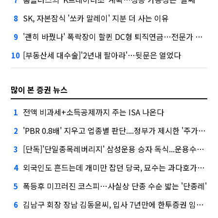
SK, 자본잠식 '쏘카 말레이' 지분 더 사는 이유
8
'괜히 바꿨나' 폭락장이 할퀸 DC형 퇴직연금…전문가 조언은
9
[부동산세 대수술]'2년내 팔아라'…뒷문은 열었다
10
많이 본 증권 뉴스
전액 비과세+소득공제까지 주는 ISA 나온다
1
'PBR 0.8배' 지우고 업종별 판단....정부가 제시한 '주가 누르기' 방지법
2
[단독]'단일종목레버리지' 삼성운용 승자 독식...운용수익 미래에셋의 6배
3
외국인도 흔드는데 개미만 잡던 당국, 묘수는 과다호가부담금?
4
폭등후 미끄러진 코스피…사실상 단종 수순 밟는 '단종레'
5
김남구 회장 장남 김동윤씨, 입사 7년만에 한투증권 임원 승진
6