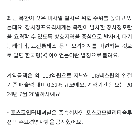
최근 북한이 잦은 미사일 발사로 위협 수위를 높이고 있
는데요. 장사정포요격체계는 북한이 발사한 장사정포탄
을 요격할 수 있도록 방호지역을 중심으로 발사대, 다기
능레이더, 교전통제소 등의 요격체계를 마련하는 것으
로 일명 한국형(K) 아이언돔이란 별칭으로 불려요.
계약금액은 약 113억원으로 지난해 LIG넥스원의 연결
기준 매출액 대비 0.62% 규모예요. 계약기간은 오는 20
24년 7월 26일까지예요.
-
포스코인터내셔널
은 종속회사인 포스코모빌리티솔루
션의 주요경영사항을 공시했어요.