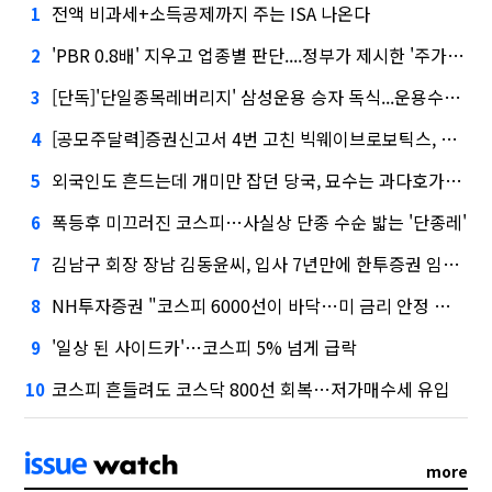
전액 비과세+소득공제까지 주는 ISA 나온다
1
'PBR 0.8배' 지우고 업종별 판단....정부가 제시한 '주가 누르기' 방지법
2
[단독]'단일종목레버리지' 삼성운용 승자 독식...운용수익 미래에셋의 6배
3
[공모주달력]증권신고서 4번 고친 빅웨이브로보틱스, 수요예측
4
외국인도 흔드는데 개미만 잡던 당국, 묘수는 과다호가부담금?
5
폭등후 미끄러진 코스피…사실상 단종 수순 밟는 '단종레'
6
김남구 회장 장남 김동윤씨, 입사 7년만에 한투증권 임원 승진
7
NH투자증권 "코스피 6000선이 바닥…미 금리 안정 후 추가 회복"
8
'일상 된 사이드카'…코스피 5% 넘게 급락
9
코스피 흔들려도 코스닥 800선 회복…저가매수세 유입
10
more