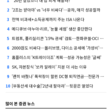
"20년 살았으니 내 집 되게 해달라?"
1
'2조는 받아야' vs '너무 비싸다'…공차, 매각 성공할까
2
전액 비과세+소득공제까지 주는 ISA 나온다
3
메디큐브·아누아·리르, '눈물 세럼' 생산 중단한다
4
트럼프, 폴리실리콘 '15% 관세' 검토…한화큐셀·OCI 영향은?
5
2000원도 비싸다…올리브영, 다이소 공세에 '가성비'로 맞불
6
홈플러스의 'K트레이더조' 계획…성공 가능성은 '글쎄'
7
SK, 자본잠식 '쏘카 말레이' 지분 더 사는 이유
8
'괜히 바꿨나' 폭락장이 할퀸 DC형 퇴직연금…전문가 조언은
9
[부동산세 대수술]'2년내 팔아라'…뒷문은 열었다
10
많이 본 증권 뉴스