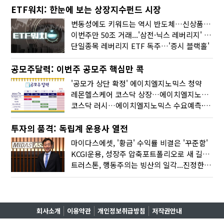
ETF워치: 한눈에 보는 상장지수펀드 시장
변동성에도 키워드는 역시 반도체…신상품은 우주·방산
이번주만 50조 거래...'삼전·닉스 레버리지' 수익률은 -30%
단일종목 레버리지 ETF 독주…'증시 블랙홀'
공모주달력: 이번주 공모주 핵심만 콕
'공모가 상단 확정' 에이치엘지노믹스 청약
레몬헬스케어 코스닥 상장…에이치엘지노믹스 수요예측
코스닥 러시…에이치엘지노믹스 수요예측·레메디 청약
투자의 품격: 독립계 운용사 열전
마이다스에셋, '황금' 수익률 비결은 '꾸준함'
KCGI운용, 성장주 압축포트폴리오로 새 길을 그리다
트러스톤, 행동주의는 빙산의 일각...진정한 힘은 '주식형 강자'
회사소개
이용약관
개인정보취급방침
저작권안내