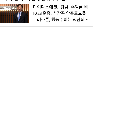
마이다스에셋, '황금' 수익률 비결은 '꾸준함'
KCGI운용, 성장주 압축포트폴리오로 새 길을 그리다
트러스톤, 행동주의는 빙산의 일각...진정한 힘은 '주식형 강자'