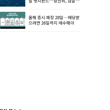
벌 헷지펀드…증선위, 검찰
고발
올해 증시 폐장 28일…배당받
으려면 26일까지 매수해야