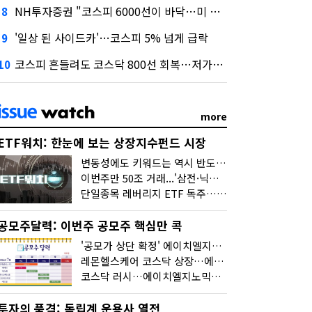
NH투자증권 "코스피 6000선이 바닥…미 금리 안정 후 추가 회복"
8
'일상 된 사이드카'…코스피 5% 넘게 급락
9
코스피 흔들려도 코스닥 800선 회복…저가매수세 유입
10
more
ETF워치: 한눈에 보는 상장지수펀드 시장
변동성에도 키워드는 역시 반도체…신상품은 우주·방산
이번주만 50조 거래...'삼전·닉스 레버리지' 수익률은 -30%
단일종목 레버리지 ETF 독주…'증시 블랙홀'
공모주달력: 이번주 공모주 핵심만 콕
'공모가 상단 확정' 에이치엘지노믹스 청약
레몬헬스케어 코스닥 상장…에이치엘지노믹스 수요예측
코스닥 러시…에이치엘지노믹스 수요예측·레메디 청약
투자의 품격: 독립계 운용사 열전