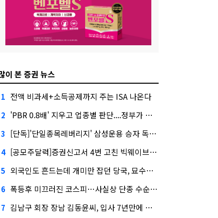
많이 본 증권 뉴스
전액 비과세+소득공제까지 주는 ISA 나온다
1
'PBR 0.8배' 지우고 업종별 판단....정부가 제시한 '주가 누르기' 방지법
2
[단독]'단일종목레버리지' 삼성운용 승자 독식...운용수익 미래에셋의 6배
3
[공모주달력]증권신고서 4번 고친 빅웨이브로보틱스, 수요예측
4
외국인도 흔드는데 개미만 잡던 당국, 묘수는 과다호가부담금?
5
폭등후 미끄러진 코스피…사실상 단종 수순 밟는 '단종레'
6
김남구 회장 장남 김동윤씨, 입사 7년만에 한투증권 임원 승진
7