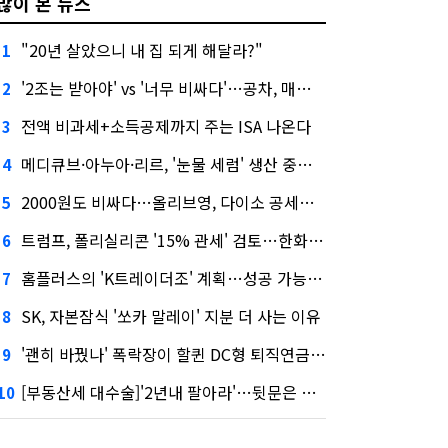
많이 본 뉴스
"20년 살았으니 내 집 되게 해달라?"
1
'2조는 받아야' vs '너무 비싸다'…공차, 매각 성공할까
2
전액 비과세+소득공제까지 주는 ISA 나온다
3
메디큐브·아누아·리르, '눈물 세럼' 생산 중단한다
4
2000원도 비싸다…올리브영, 다이소 공세에 '가성비'로 맞불
5
트럼프, 폴리실리콘 '15% 관세' 검토…한화큐셀·OCI 영향은?
6
홈플러스의 'K트레이더조' 계획…성공 가능성은 '글쎄'
7
SK, 자본잠식 '쏘카 말레이' 지분 더 사는 이유
8
'괜히 바꿨나' 폭락장이 할퀸 DC형 퇴직연금…전문가 조언은
9
[부동산세 대수술]'2년내 팔아라'…뒷문은 열었다
10