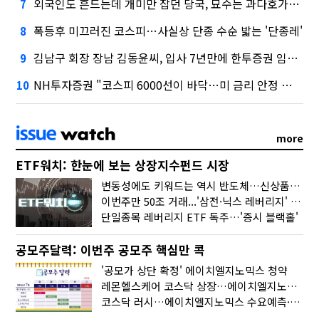
외국인도 흔드는데 개미만 잡던 당국, 묘수는 과다호가부담금?
7
폭등후 미끄러진 코스피…사실상 단종 수순 밟는 '단종레'
8
김남구 회장 장남 김동윤씨, 입사 7년만에 한투증권 임원 승진
9
NH투자증권 "코스피 6000선이 바닥…미 금리 안정 후 추가 회복"
10
more
ETF워치: 한눈에 보는 상장지수펀드 시장
변동성에도 키워드는 역시 반도체…신상품은 우주·방산
이번주만 50조 거래...'삼전·닉스 레버리지' 수익률은 -30%
단일종목 레버리지 ETF 독주…'증시 블랙홀'
공모주달력: 이번주 공모주 핵심만 콕
'공모가 상단 확정' 에이치엘지노믹스 청약
레몬헬스케어 코스닥 상장…에이치엘지노믹스 수요예측
코스닥 러시…에이치엘지노믹스 수요예측·레메디 청약