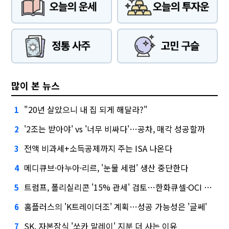
많이 본 뉴스
"20년 살았으니 내 집 되게 해달라?"
1
'2조는 받아야' vs '너무 비싸다'…공차, 매각 성공할까
2
전액 비과세+소득공제까지 주는 ISA 나온다
3
메디큐브·아누아·리르, '눈물 세럼' 생산 중단한다
4
트럼프, 폴리실리콘 '15% 관세' 검토…한화큐셀·OCI 영향은?
5
홈플러스의 'K트레이더조' 계획…성공 가능성은 '글쎄'
6
SK, 자본잠식 '쏘카 말레이' 지분 더 사는 이유
7