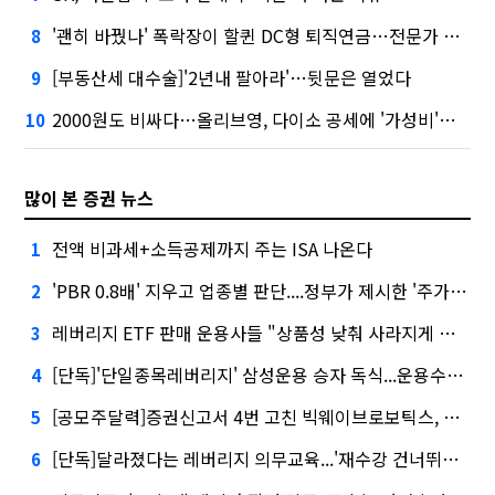
'괜히 바꿨나' 폭락장이 할퀸 DC형 퇴직연금…전문가 조언은
8
[부동산세 대수술]'2년내 팔아라'…뒷문은 열었다
9
2000원도 비싸다…올리브영, 다이소 공세에 '가성비'로 맞불
10
많이 본 증권 뉴스
전액 비과세+소득공제까지 주는 ISA 나온다
1
'PBR 0.8배' 지우고 업종별 판단....정부가 제시한 '주가 누르기' 방지법
2
레버리지 ETF 판매 운용사들 "상품성 낮춰 사라지게 해야"…일부 신중론도
3
[단독]'단일종목레버리지' 삼성운용 승자 독식...운용수익 미래에셋의 6배
4
[공모주달력]증권신고서 4번 고친 빅웨이브로보틱스, 수요예측
5
[단독]달라졌다는 레버리지 의무교육...'재수강 건너뛰기' 허점
6