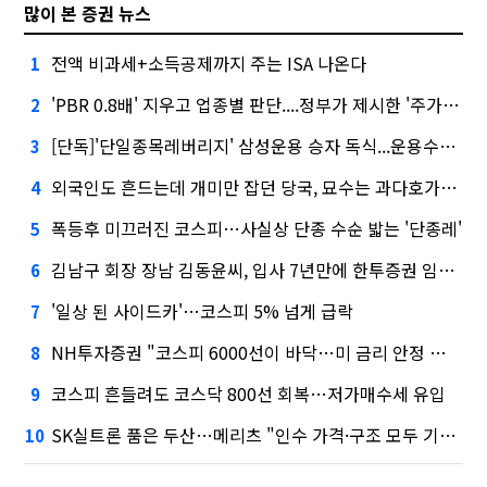
많이 본 증권 뉴스
전액 비과세+소득공제까지 주는 ISA 나온다
1
'PBR 0.8배' 지우고 업종별 판단....정부가 제시한 '주가 누르기' 방지법
2
[단독]'단일종목레버리지' 삼성운용 승자 독식...운용수익 미래에셋의 6배
3
외국인도 흔드는데 개미만 잡던 당국, 묘수는 과다호가부담금?
4
폭등후 미끄러진 코스피…사실상 단종 수순 밟는 '단종레'
5
김남구 회장 장남 김동윤씨, 입사 7년만에 한투증권 임원 승진
6
'일상 된 사이드카'…코스피 5% 넘게 급락
7
NH투자증권 "코스피 6000선이 바닥…미 금리 안정 후 추가 회복"
8
코스피 흔들려도 코스닥 800선 회복…저가매수세 유입
9
SK실트론 품은 두산…메리츠 "인수 가격·구조 모두 기대 이상"
10