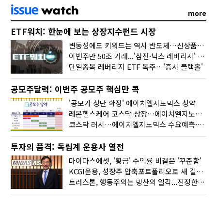
more
ETF워치: 한눈에 보는 상장지수펀드 시장
변동성에도 키워드는 역시 반도체…신상품은 우주·방산
이번주만 50조 거래...'삼전·닉스 레버리지' 수익률은 -30%
단일종목 레버리지 ETF 독주…'증시 블랙홀'
공모주달력: 이번주 공모주 핵심만 콕
'공모가 상단 확정' 에이치엘지노믹스 청약
레몬헬스케어 코스닥 상장…에이치엘지노믹스 수요예측
코스닥 러시…에이치엘지노믹스 수요예측·레메디 청약
투자의 품격: 독립계 운용사 열전
마이다스에셋, '황금' 수익률 비결은 '꾸준함'
KCGI운용, 성장주 압축포트폴리오로 새 길을 그리다
트러스톤, 행동주의는 빙산의 일각...진정한 힘은 '주식형 강자'