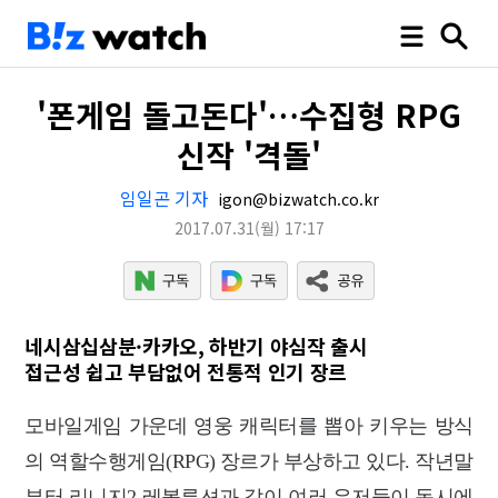
'폰게임 돌고돈다'…수집형 RPG
신작 '격돌'
임일곤 기자
igon@bizwatch.co.kr
2017.07.31
(월)
17:17
네시삼십삼분·카카오, 하반기 야심작 출시
접근성 쉽고 부담없어 전통적 인기 장르
모바일게임 가운데 영웅 캐릭터를 뽑아 키우는 방식
의 역할수행게임(RPG) 장르가 부상하고 있다. 작년말
부터 리니지2 레볼루션과 같이 여러 유저들이 동시에