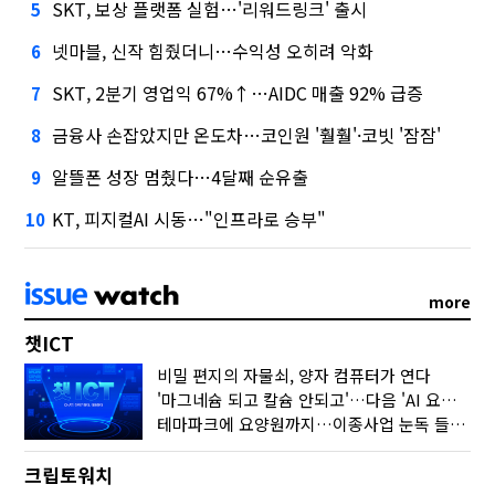
SKT, 보상 플랫폼 실험…'리워드링크' 출시
5
넷마블, 신작 힘줬더니…수익성 오히려 악화
6
SKT, 2분기 영업익 67%↑…AIDC 매출 92% 급증
7
금융사 손잡았지만 온도차…코인원 '훨훨'·코빗 '잠잠'
8
알뜰폰 성장 멈췄다…4달째 순유출
9
KT, 피지컬AI 시동…"인프라로 승부"
10
more
챗ICT
비밀 편지의 자물쇠, 양자 컴퓨터가 연다
'마그네슘 되고 칼슘 안되고'…다음 'AI 요약' 갈 길은
테마파크에 요양원까지…이종사업 눈독 들이는 게임사
크립토워치