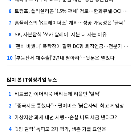
트럼프, 폴리실리콘 '15% 관세' 검토…한화큐셀·OCI 영향은?
6
홈플러스의 'K트레이더조' 계획…성공 가능성은 '글쎄'
7
SK, 자본잠식 '쏘카 말레이' 지분 더 사는 이유
8
'괜히 바꿨나' 폭락장이 할퀸 DC형 퇴직연금…전문가 조언은
9
[부동산세 대수술]'2년내 팔아라'…뒷문은 열었다
10
많이 본 IT성장기업 뉴스
비트코인·이더리움 버티는데 리플만 '털썩'
1
"중국서도 통했다"…펄어비스 '붉은사막' 최고 게임상
2
가상자산 과세 내년 시행…손실 나도 세금 낸다고?
3
'1팀 탈락' 독파모 2차 평가, 생존 가를 요인은
4