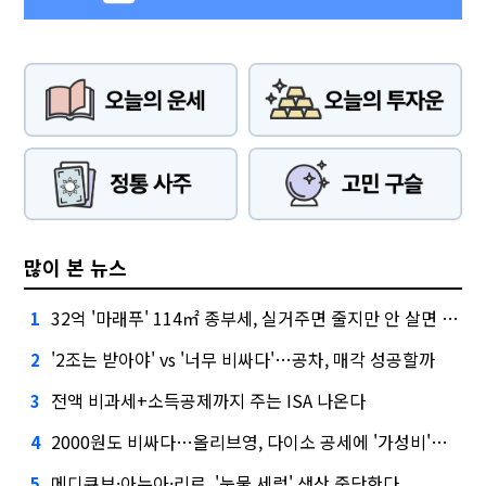
많이 본 뉴스
32억 '마래푸' 114㎡ 종부세, 실거주면 줄지만 안 살면 2.5배
1
'2조는 받아야' vs '너무 비싸다'…공차, 매각 성공할까
2
전액 비과세+소득공제까지 주는 ISA 나온다
3
2000원도 비싸다…올리브영, 다이소 공세에 '가성비'로 맞불
4
메디큐브·아누아·리르, '눈물 세럼' 생산 중단한다
5