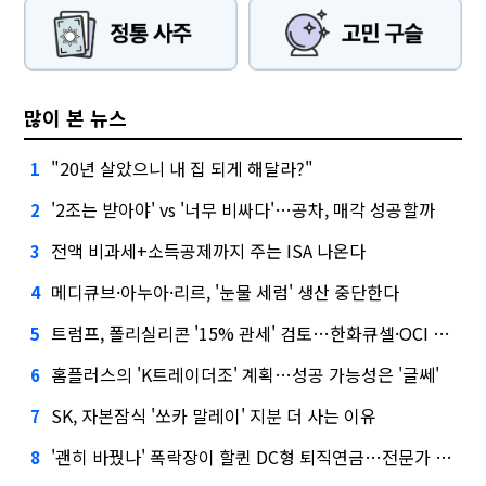
많이 본 뉴스
"20년 살았으니 내 집 되게 해달라?"
1
'2조는 받아야' vs '너무 비싸다'…공차, 매각 성공할까
2
전액 비과세+소득공제까지 주는 ISA 나온다
3
메디큐브·아누아·리르, '눈물 세럼' 생산 중단한다
4
트럼프, 폴리실리콘 '15% 관세' 검토…한화큐셀·OCI 영향은?
5
홈플러스의 'K트레이더조' 계획…성공 가능성은 '글쎄'
6
SK, 자본잠식 '쏘카 말레이' 지분 더 사는 이유
7
'괜히 바꿨나' 폭락장이 할퀸 DC형 퇴직연금…전문가 조언은
8