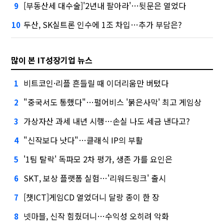
[부동산세 대수술]'2년내 팔아라'…뒷문은 열었다
9
두산, SK실트론 인수에 1조 차입…추가 부담은?
10
많이 본 IT성장기업 뉴스
비트코인·리플 흔들릴 때 이더리움만 버텼다
1
"중국서도 통했다"…펄어비스 '붉은사막' 최고 게임상
2
가상자산 과세 내년 시행…손실 나도 세금 낸다고?
3
"신작보다 낫다"…클래식 IP의 부활
4
'1팀 탈락' 독파모 2차 평가, 생존 가를 요인은
5
SKT, 보상 플랫폼 실험…'리워드링크' 출시
6
[챗ICT]게임CD 열었더니 달랑 종이 한 장
7
넷마블, 신작 힘줬더니…수익성 오히려 악화
8