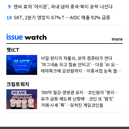
엔씨 효자 '아이온', 국내 넘어 중국·북미 공략 나선다
9
SKT, 2분기 영업익 67%↑…AIDC 매출 92% 급증
10
more
챗ICT
비밀 편지의 자물쇠, 양자 컴퓨터가 연다
'마그네슘 되고 칼슘 안되고'…다음 'AI 요약' 갈 길은
테마파크에 요양원까지…이종사업 눈독 들이는 게임사
크립토워치
700억 절감·경영권 유지…코인원의 '영리한 딜'
유가 급등·제도화 난항에…코인 또 '멈칫'
거래·시세 '뚝'…잊혀진 게임코인들