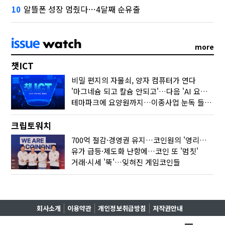
알뜰폰 성장 멈췄다…4달째 순유출
10
more
챗ICT
비밀 편지의 자물쇠, 양자 컴퓨터가 연다
'마그네슘 되고 칼슘 안되고'…다음 'AI 요약' 갈 길은
테마파크에 요양원까지…이종사업 눈독 들이는 게임사
크립토워치
700억 절감·경영권 유지…코인원의 '영리한 딜'
유가 급등·제도화 난항에…코인 또 '멈칫'
거래·시세 '뚝'…잊혀진 게임코인들
회사소개
이용약관
개인정보취급방침
저작권안내