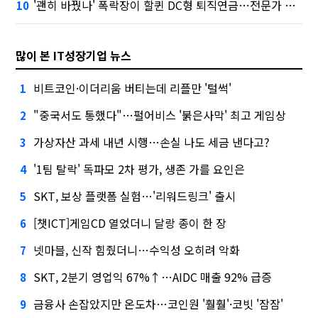
'괜히 바꿨나' 폭락장이 할퀸 DC형 퇴직연금…전문가 조언은
10
많이 본 IT성장기업 뉴스
비트코인·이더리움 버티는데 리플만 '털썩'
1
"중국서도 통했다"…펄어비스 '붉은사막' 최고 게임상
2
가상자산 과세 내년 시행…손실 나도 세금 낸다고?
3
'1팀 탈락' 독파모 2차 평가, 생존 가를 요인은
4
SKT, 보상 플랫폼 실험…'리워드링크' 출시
5
[챗ICT]게임CD 열었더니 달랑 종이 한 장
6
넷마블, 신작 힘줬더니…수익성 오히려 악화
7
SKT, 2분기 영업익 67%↑…AIDC 매출 92% 급증
8
금융사 손잡았지만 온도차…코인원 '훨훨'·코빗 '잠잠'
9