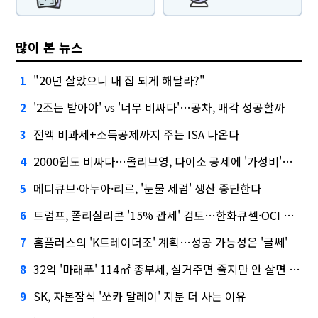
많이 본 뉴스
"20년 살았으니 내 집 되게 해달라?"
1
'2조는 받아야' vs '너무 비싸다'…공차, 매각 성공할까
2
전액 비과세+소득공제까지 주는 ISA 나온다
3
2000원도 비싸다…올리브영, 다이소 공세에 '가성비'로 맞불
4
메디큐브·아누아·리르, '눈물 세럼' 생산 중단한다
5
트럼프, 폴리실리콘 '15% 관세' 검토…한화큐셀·OCI 영향은?
6
홈플러스의 'K트레이더조' 계획…성공 가능성은 '글쎄'
7
32억 '마래푸' 114㎡ 종부세, 실거주면 줄지만 안 살면 2.5배
8
SK, 자본잠식 '쏘카 말레이' 지분 더 사는 이유
9