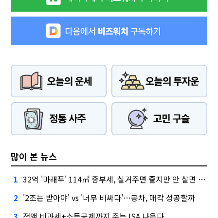
많이 본 뉴스
32억 '마래푸' 114㎡ 종부세, 실거주면 줄지만 안 살면 2.5배
1
'2조는 받아야' vs '너무 비싸다'…공차, 매각 성공할까
2
전액 비과세+소득공제까지 주는 ISA 나온다
3