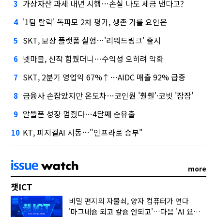
가상자산 과세 내년 시행…손실 나도 세금 낸다고?
3
'1팀 탈락' 독파모 2차 평가, 생존 가를 요인은
4
SKT, 보상 플랫폼 실험…'리워드링크' 출시
5
넷마블, 신작 힘줬더니…수익성 오히려 악화
6
SKT, 2분기 영업익 67%↑…AIDC 매출 92% 급증
7
금융사 손잡았지만 온도차…코인원 '훨훨'·코빗 '잠잠'
8
알뜰폰 성장 멈췄다…4달째 순유출
9
KT, 피지컬AI 시동…"인프라로 승부"
10
more
챗ICT
비밀 편지의 자물쇠, 양자 컴퓨터가 연다
'마그네슘 되고 칼슘 안되고'…다음 'AI 요약' 갈 길은