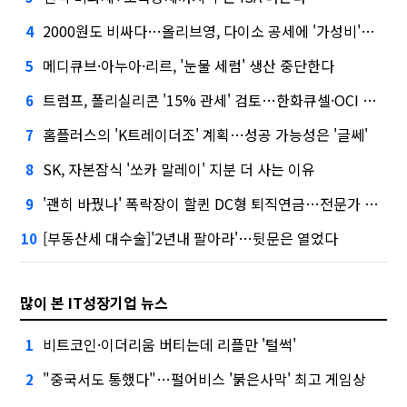
2000원도 비싸다…올리브영, 다이소 공세에 '가성비'로 맞불
4
메디큐브·아누아·리르, '눈물 세럼' 생산 중단한다
5
트럼프, 폴리실리콘 '15% 관세' 검토…한화큐셀·OCI 영향은?
6
홈플러스의 'K트레이더조' 계획…성공 가능성은 '글쎄'
7
SK, 자본잠식 '쏘카 말레이' 지분 더 사는 이유
8
'괜히 바꿨나' 폭락장이 할퀸 DC형 퇴직연금…전문가 조언은
9
[부동산세 대수술]'2년내 팔아라'…뒷문은 열었다
10
많이 본 IT성장기업 뉴스
비트코인·이더리움 버티는데 리플만 '털썩'
1
"중국서도 통했다"…펄어비스 '붉은사막' 최고 게임상
2