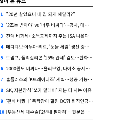
많이 본 뉴스
"20년 살았으니 내 집 되게 해달라?"
1
'2조는 받아야' vs '너무 비싸다'…공차, 매각 성공할까
2
전액 비과세+소득공제까지 주는 ISA 나온다
3
메디큐브·아누아·리르, '눈물 세럼' 생산 중단한다
4
트럼프, 폴리실리콘 '15% 관세' 검토…한화큐셀·OCI 영향은?
5
2000원도 비싸다…올리브영, 다이소 공세에 '가성비'로 맞불
6
홈플러스의 'K트레이더조' 계획…성공 가능성은 '글쎄'
7
SK, 자본잠식 '쏘카 말레이' 지분 더 사는 이유
8
'괜히 바꿨나' 폭락장이 할퀸 DC형 퇴직연금…전문가 조언은
9
[부동산세 대수술]'2년내 팔아라'…뒷문은 열었다
10