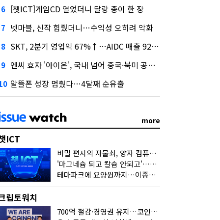
[챗ICT]게임CD 열었더니 달랑 종이 한 장
6
넷마블, 신작 힘줬더니…수익성 오히려 악화
7
SKT, 2분기 영업익 67%↑…AIDC 매출 92% 급증
8
엔씨 효자 '아이온', 국내 넘어 중국·북미 공략 나선다
9
알뜰폰 성장 멈췄다…4달째 순유출
10
more
챗ICT
비밀 편지의 자물쇠, 양자 컴퓨터가 연다
'마그네슘 되고 칼슘 안되고'…다음 'AI 요약' 갈 길은
테마파크에 요양원까지…이종사업 눈독 들이는 게임사
크립토워치
700억 절감·경영권 유지…코인원의 '영리한 딜'