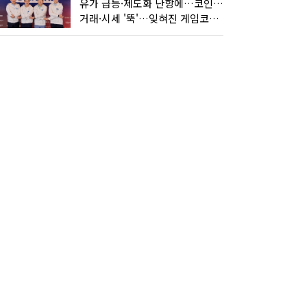
유가 급등·제도화 난항에…코인 또 '멈칫'
거래·시세 '뚝'…잊혀진 게임코인들