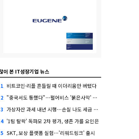
많이 본 IT성장기업 뉴스
비트코인·리플 흔들릴 때 이더리움만 버텼다
1
"중국서도 통했다"…펄어비스 '붉은사막' 최고 게임상
2
가상자산 과세 내년 시행…손실 나도 세금 낸다고?
3
'1팀 탈락' 독파모 2차 평가, 생존 가를 요인은
4
SKT, 보상 플랫폼 실험…'리워드링크' 출시
5