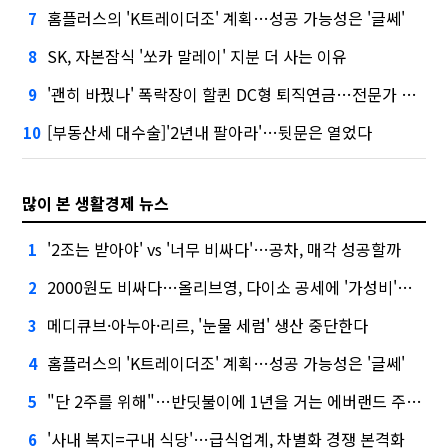
홈플러스의 'K트레이더조' 계획…성공 가능성은 '글쎄'
7
SK, 자본잠식 '쏘카 말레이' 지분 더 사는 이유
8
'괜히 바꿨나' 폭락장이 할퀸 DC형 퇴직연금…전문가 조언은
9
[부동산세 대수술]'2년내 팔아라'…뒷문은 열었다
10
많이 본 생활경제 뉴스
'2조는 받아야' vs '너무 비싸다'…공차, 매각 성공할까
1
2000원도 비싸다…올리브영, 다이소 공세에 '가성비'로 맞불
2
메디큐브·아누아·리르, '눈물 세럼' 생산 중단한다
3
홈플러스의 'K트레이더조' 계획…성공 가능성은 '글쎄'
4
"단 2주를 위해"…반딧불이에 1년을 거는 에버랜드 주키퍼
5
'사내 복지=구내 식당'…급식업계, 차별화 경쟁 본격화
6