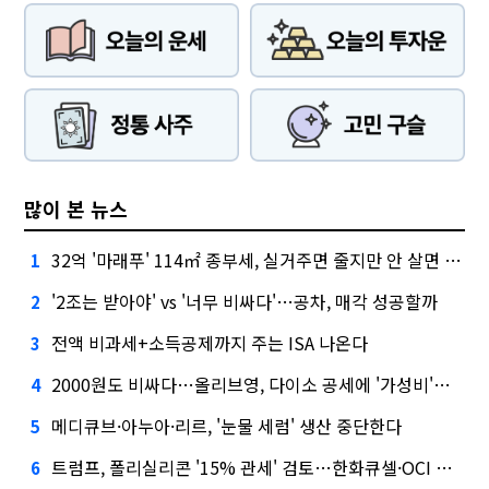
많이 본 뉴스
32억 '마래푸' 114㎡ 종부세, 실거주면 줄지만 안 살면 2.5배
1
'2조는 받아야' vs '너무 비싸다'…공차, 매각 성공할까
2
전액 비과세+소득공제까지 주는 ISA 나온다
3
2000원도 비싸다…올리브영, 다이소 공세에 '가성비'로 맞불
4
메디큐브·아누아·리르, '눈물 세럼' 생산 중단한다
5
트럼프, 폴리실리콘 '15% 관세' 검토…한화큐셀·OCI 영향은?
6