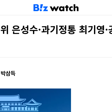
융위 은성수·과기정통 최기영·
 박삼득