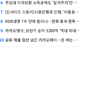
주담대 이자상환 소득공제도 '실거주자'만 가능
6
[인사이드 스토리]시중은행과 인뱅, '비용효율성' 다른 잣대 왜?
7
KDB생명 7수 만에 팔리나…한화·흥국·한투 3파전
8
카카오뱅크, 상반기 순익 3280억 '역대 최대'…"캐피탈, 자산 1조원 이상"
9
금융 매출 절반 넘긴 카카오페이…돈 버는 구조 달라졌다
10