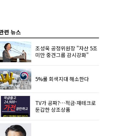
관련 뉴스
조성욱 공정위원장 "자산 5조
미만 중견그룹 감시강화"
5%룰 회색지대 해소한다
TV가 공짜?…적금·재테크로
둔갑한 상조상품