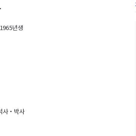
.
 1965년생
 석사・박사