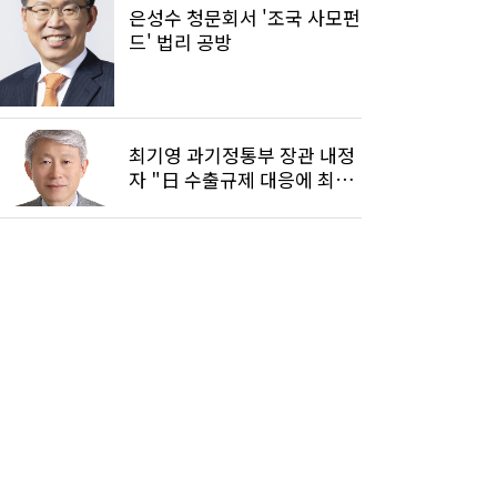
은성수 청문회서 '조국 사모펀
드' 법리 공방
최기영 과기정통부 장관 내정
자 "日 수출규제 대응에 최우
선"