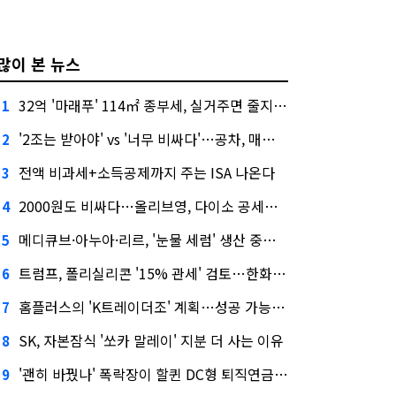
많이 본 뉴스
32억 '마래푸' 114㎡ 종부세, 실거주면 줄지만 안 살면 2.5배
1
'2조는 받아야' vs '너무 비싸다'…공차, 매각 성공할까
2
전액 비과세+소득공제까지 주는 ISA 나온다
3
2000원도 비싸다…올리브영, 다이소 공세에 '가성비'로 맞불
4
메디큐브·아누아·리르, '눈물 세럼' 생산 중단한다
5
트럼프, 폴리실리콘 '15% 관세' 검토…한화큐셀·OCI 영향은?
6
홈플러스의 'K트레이더조' 계획…성공 가능성은 '글쎄'
7
SK, 자본잠식 '쏘카 말레이' 지분 더 사는 이유
8
'괜히 바꿨나' 폭락장이 할퀸 DC형 퇴직연금…전문가 조언은
9