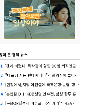
많이 본 경제 뉴스
'괜히 바꿨나' 폭락장이 할퀸 DC형 퇴직연금…전문가 조언은
1
"대표님 저는 반대합니다"…회의실에 들어온 신한금융 AI
2
[현장에서]지방 이전설에 국책은행·농협 '행동파'…금감원 '신중모드'
3
'본입찰 D-1' KDB생명 인수전, 삼성·한투·흥국 셈법은?
4
[돈MORE]절세 미끼로 '국장 가라'?…ISA 개편 후폭풍
5