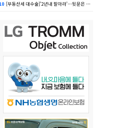
[부동산세 대수술]'2년내 팔아라'…뒷문은 열었다
10