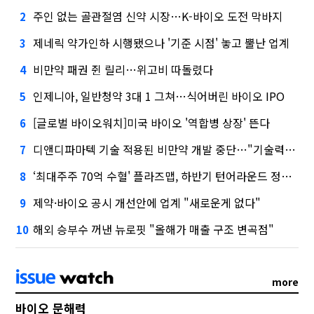
주인 없는 골관절염 신약 시장…K-바이오 도전 막바지
2
제네릭 약가인하 시행됐으나 '기준 시점' 놓고 뿔난 업계
3
비만약 패권 쥔 릴리…위고비 따돌렸다
4
인제니아, 일반청약 3대 1 그쳐…식어버린 바이오 IPO
5
[글로벌 바이오워치]미국 바이오 '역합병 상장' 뜬다
6
디앤디파마텍 기술 적용된 비만약 개발 중단…"기술력 문제 아냐"
7
‘최대주주 70억 수혈' 플라즈맵, 하반기 턴어라운드 정조준
8
제약·바이오 공시 개선안에 업계 "새로운게 없다"
9
해외 승부수 꺼낸 뉴로핏 "올해가 매출 구조 변곡점"
10
more
바이오 문해력