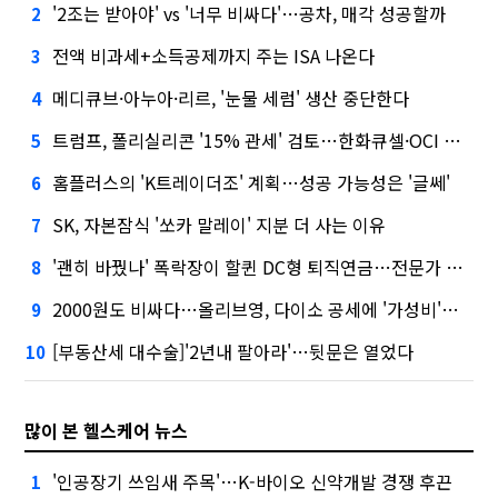
'2조는 받아야' vs '너무 비싸다'…공차, 매각 성공할까
2
전액 비과세+소득공제까지 주는 ISA 나온다
3
메디큐브·아누아·리르, '눈물 세럼' 생산 중단한다
4
트럼프, 폴리실리콘 '15% 관세' 검토…한화큐셀·OCI 영향은?
5
홈플러스의 'K트레이더조' 계획…성공 가능성은 '글쎄'
6
SK, 자본잠식 '쏘카 말레이' 지분 더 사는 이유
7
'괜히 바꿨나' 폭락장이 할퀸 DC형 퇴직연금…전문가 조언은
8
2000원도 비싸다…올리브영, 다이소 공세에 '가성비'로 맞불
9
[부동산세 대수술]'2년내 팔아라'…뒷문은 열었다
10
많이 본 헬스케어 뉴스
'인공장기 쓰임새 주목'…K-바이오 신약개발 경쟁 후끈
1