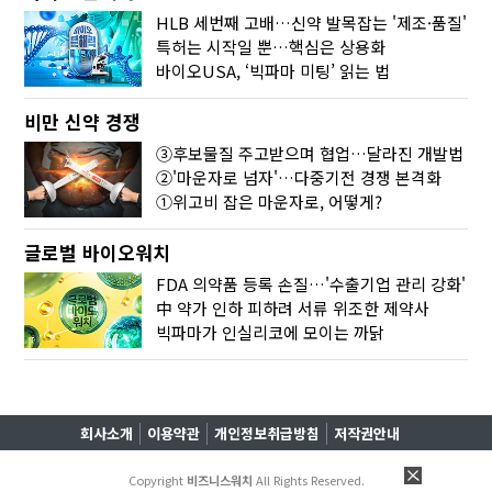
HLB 세번째 고배…신약 발목잡는 '제조·품질'
특허는 시작일 뿐…핵심은 상용화
바이오USA, ‘빅파마 미팅’ 읽는 법
비만 신약 경쟁
③후보물질 주고받으며 협업…달라진 개발법
②'마운자로 넘자'…다중기전 경쟁 본격화
①위고비 잡은 마운자로, 어떻게?
글로벌 바이오워치
FDA 의약품 등록 손질…'수출기업 관리 강화'
中 약가 인하 피하려 서류 위조한 제약사
빅파마가 인실리코에 모이는 까닭
회사소개
이용약관
개인정보취급방침
저작권안내
Copyright
비즈니스워치
All Rights Reserved.