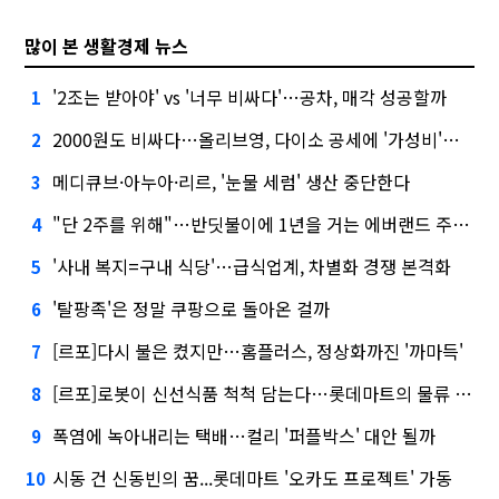
많이 본 생활경제 뉴스
'2조는 받아야' vs '너무 비싸다'…공차, 매각 성공할까
1
2000원도 비싸다…올리브영, 다이소 공세에 '가성비'로 맞불
2
메디큐브·아누아·리르, '눈물 세럼' 생산 중단한다
3
"단 2주를 위해"…반딧불이에 1년을 거는 에버랜드 주키퍼
4
'사내 복지=구내 식당'…급식업계, 차별화 경쟁 본격화
5
'탈팡족'은 정말 쿠팡으로 돌아온 걸까
6
[르포]다시 불은 켰지만…홈플러스, 정상화까진 '까마득'
7
[르포]로봇이 신선식품 척척 담는다…롯데마트의 물류 혁신
8
폭염에 녹아내리는 택배…컬리 '퍼플박스' 대안 될까
9
시동 건 신동빈의 꿈...롯데마트 '오카도 프로젝트' 가동
10