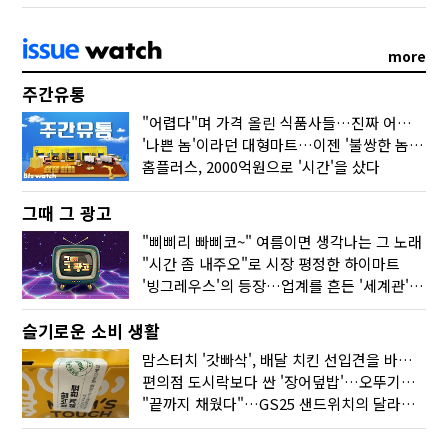
more
주간유통
"어렵다"며 가격 올린 식품사들…진짜 어려운 거 맞아?
'나쁜 놈'이라던 대형마트…이젠 '불쌍한 놈' 됐다
홈플러스, 2000억원으로 '시간'을 샀다
그때 그 광고
"삐삐리 빠삐코~" 여름이면 생각나는 그 노래
"시간 좀 내주오"로 시장 평정한 하이마트
'빙그레우스'의 등장…업계를 흔든 '세계관' 마케팅
슬기로운 소비 생활
맘스터치 '갓빠삭', 배달 치킨 선입견을 바꿨다
편의점 도시락보다 싼 '장어덮밥'…오뚜기가 해냈다
"끝까지 채웠다"…GS25 샌드위치의 달라진 '속'사정