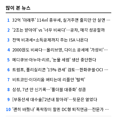
많이 본 뉴스
32억 '마래푸' 114㎡ 종부세, 실거주면 줄지만 안 살면 2.5배
1
'2조는 받아야' vs '너무 비싸다'…공차, 매각 성공할까
2
전액 비과세+소득공제까지 주는 ISA 나온다
3
2000원도 비싸다…올리브영, 다이소 공세에 '가성비'로 맞불
4
메디큐브·아누아·리르, '눈물 세럼' 생산 중단한다
5
트럼프, 폴리실리콘 '15% 관세' 검토…한화큐셀·OCI 영향은?
6
비트코인·이더리움 버티는데 리플만 '털썩'
7
삼성, 7년 만 신기록…'폴더블 대중화' 성큼
8
[부동산세 대수술]'2년내 팔아라'…뒷문은 열었다
9
'괜히 바꿨나' 폭락장이 할퀸 DC형 퇴직연금…전문가 조언은
10