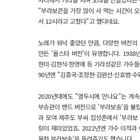
"부라보콘을 가장 많이 사 먹는 시간이 오
서 12시라고 고쳤다"고 했다네요.
노래가 워낙 좋았던 만큼, 다양한 버전의 '
만든 '올스타 버전'이 유명합니다. 198
현미·김현식·한영애 등 기라성같은 가수들이
90년엔 "김흥국·조정현·김완선·신효범·수
2020년대에도 "열두시에 만나요"는 계속
부승관이 밴드 버전으로 '부라보송'을 불
과 모여 제주도 부씨 집성촌에서 '부라보
링이 재미있었죠. 2022년엔 가수 이적과
용한 부라보송'을 들려주기도 했습니다.