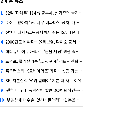
많이 본 뉴스
32억 '마래푸' 114㎡ 종부세, 실거주면 줄지만 안 살면 2.5배
1
'2조는 받아야' vs '너무 비싸다'…공차, 매각 성공할까
2
전액 비과세+소득공제까지 주는 ISA 나온다
3
2000원도 비싸다…올리브영, 다이소 공세에 '가성비'로 맞불
4
메디큐브·아누아·리르, '눈물 세럼' 생산 중단한다
5
트럼프, 폴리실리콘 '15% 관세' 검토…한화큐셀·OCI 영향은?
6
홈플러스의 'K트레이더조' 계획…성공 가능성은 '글쎄'
7
SK, 자본잠식 '쏘카 말레이' 지분 더 사는 이유
8
'괜히 바꿨나' 폭락장이 할퀸 DC형 퇴직연금…전문가 조언은
9
[부동산세 대수술]'2년내 팔아라'…뒷문은 열었다
10