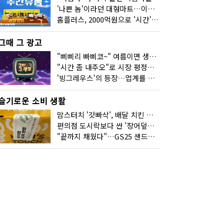
'나쁜 놈'이라던 대형마트…이젠 '불쌍한 놈' 됐다
홈플러스, 2000억원으로 '시간'을 샀다
그때 그 광고
"삐삐리 빠삐코~" 여름이면 생각나는 그 노래
"시간 좀 내주오"로 시장 평정한 하이마트
'빙그레우스'의 등장…업계를 흔든 '세계관' 마케팅
슬기로운 소비 생활
맘스터치 '갓빠삭', 배달 치킨 선입견을 바꿨다
편의점 도시락보다 싼 '장어덮밥'…오뚜기가 해냈다
"끝까지 채웠다"…GS25 샌드위치의 달라진 '속'사정