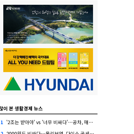
많이 본 생활경제 뉴스
'2조는 받아야' vs '너무 비싸다'…공차, 매각 성공할까
1
2000원도 비싸다…올리브영, 다이소 공세에 '가성비'로 맞불
2