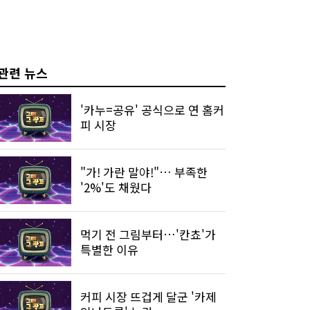
관련 뉴스
'카누=공유' 공식으로 연 홈커
피 시장
"가! 가란 말야!"… 부족한
'2%'도 채웠다
먹기 전 그림부터…'칸쵸'가
특별한 이유
커피 시장 뜨겁게 달군 '카제