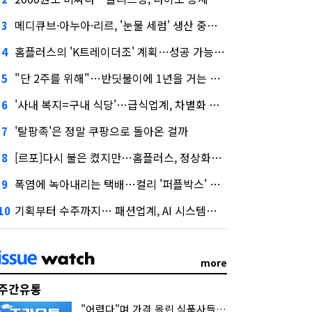
메디큐브·아누아·리르, '눈물 세럼' 생산 중단한다
3
홈플러스의 'K트레이더조' 계획…성공 가능성은 '글쎄'
4
"단 2주를 위해"…반딧불이에 1년을 거는 에버랜드 주키퍼
5
'사내 복지=구내 식당'…급식업계, 차별화 경쟁 본격화
6
'탈팡족'은 정말 쿠팡으로 돌아온 걸까
7
[르포]다시 불은 켰지만…홈플러스, 정상화까진 '까마득'
8
폭염에 녹아내리는 택배…컬리 '퍼플박스' 대안 될까
9
기획부터 수주까지… 패션업계, AI 시스템화 박차
10
more
주간유통
"어렵다"며 가격 올린 식품사들…진짜 어려운 거 맞아?