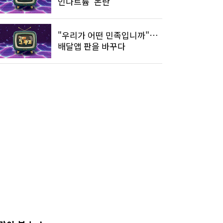
인나트륨' 논란
"우리가 어떤 민족입니까"…
배달앱 판을 바꾸다