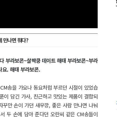
 만나면 뭐다?
다 부라보콘~살짝쿵 데이트 해태 부라보콘~부라
요. 해태 부라보콘.
, CM송을 가요나 동요처럼 부르던 시절이 있었습
스푼이 담긴 가사, 친근하고 맛있는 제품이 결합되
자꾸만 손이 가던 새우깡, 좋은 사람 만나면 나눠
따서 두 손에 담아 준다던 오란씨 같은 CM송들이