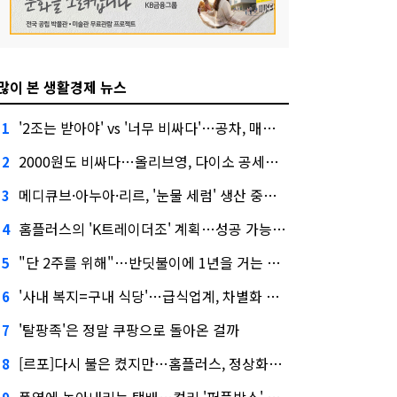
많이 본 생활경제 뉴스
'2조는 받아야' vs '너무 비싸다'…공차, 매각 성공할까
1
2000원도 비싸다…올리브영, 다이소 공세에 '가성비'로 맞불
2
메디큐브·아누아·리르, '눈물 세럼' 생산 중단한다
3
홈플러스의 'K트레이더조' 계획…성공 가능성은 '글쎄'
4
"단 2주를 위해"…반딧불이에 1년을 거는 에버랜드 주키퍼
5
'사내 복지=구내 식당'…급식업계, 차별화 경쟁 본격화
6
'탈팡족'은 정말 쿠팡으로 돌아온 걸까
7
[르포]다시 불은 켰지만…홈플러스, 정상화까진 '까마득'
8