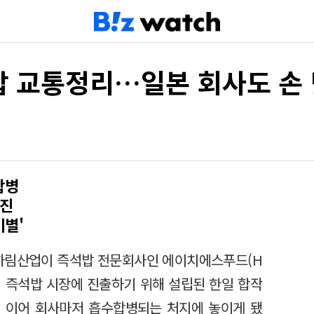
석밥 교통정리…일본 회사도 손
합병
행진
이별'
 하림산업이 즉석밥 전문회사인 에이치에스푸드(H
이 즉석밥 시장에 진출하기 위해 설립된 한일 합작
데 이어 회사마저 흡수합병되는 처지에 놓이게 됐