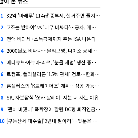
많이 본 뉴스
32억 '마래푸' 114㎡ 종부세, 실거주면 줄지만 안 살면 2.5배
1
'2조는 받아야' vs '너무 비싸다'…공차, 매각 성공할까
2
전액 비과세+소득공제까지 주는 ISA 나온다
3
2000원도 비싸다…올리브영, 다이소 공세에 '가성비'로 맞불
4
메디큐브·아누아·리르, '눈물 세럼' 생산 중단한다
5
트럼프, 폴리실리콘 '15% 관세' 검토…한화큐셀·OCI 영향은?
6
홈플러스의 'K트레이더조' 계획…성공 가능성은 '글쎄'
7
SK, 자본잠식 '쏘카 말레이' 지분 더 사는 이유
8
'괜히 바꿨나' 폭락장이 할퀸 DC형 퇴직연금…전문가 조언은
9
[부동산세 대수술]'2년내 팔아라'…뒷문은 열었다
10