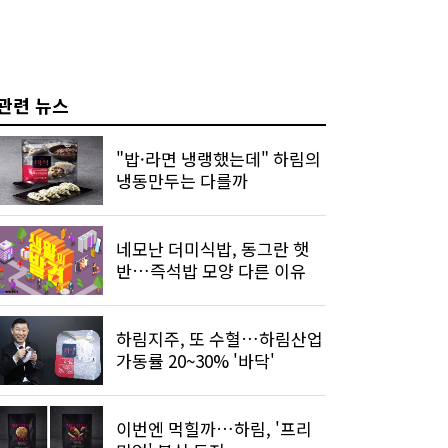
관련 뉴스
"밥·라면 냉랭했는데" 하림의
냉동만두는 다를까
네모난 더미식밥, 동그란 햇
반…즉석밥 모양 다른 이유
하림지주, 또 수혈…하림산업
가동률 20~30% '바닥'
이번엔 먹힐까…하림, '프리