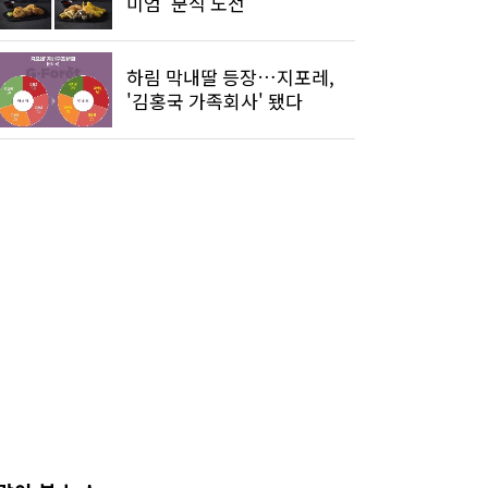
미엄' 분식 도전
하림 막내딸 등장…지포레,
'김홍국 가족회사' 됐다