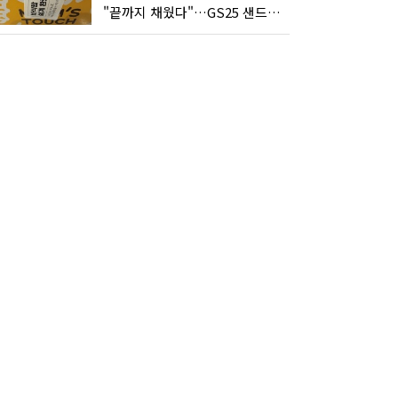
"끝까지 채웠다"…GS25 샌드위치의 달라진 '속'사정