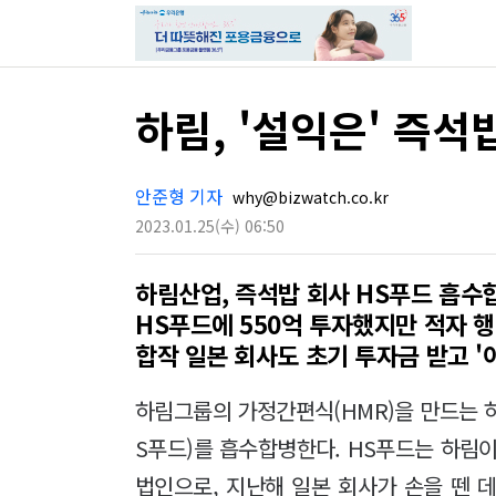
하림, '설익은' 즉
안준형 기자
why@bizwatch.co.kr
2023.01.25
(수)
06:50
하림산업, 즉석밥 회사 HS푸드 흡수
HS푸드에 550억 투자했지만 적자 
합작 일본 회사도 초기 투자금 받고 '
하림그룹의 가정간편식(HMR)을 만드는
S푸드)를 흡수합병한다. HS푸드는 하림
법인으로, 지난해 일본 회사가 손을 뗀 