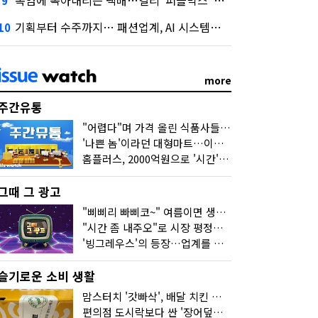
폭염에 녹아내리는 택배…컬리 '퍼플박스' 대안 될까
9
기획부터 수주까지… 패션업계, AI 시스템화 박차
10
more
주간유통
"어렵다"며 가격 올린 식품사들…진짜 어려운 거 맞아?
'나쁜 놈'이라던 대형마트…이젠 '불쌍한 놈' 됐다
홈플러스, 2000억원으로 '시간'을 샀다
그때 그 광고
"삐삐리 빠삐코~" 여름이면 생각나는 그 노래
"시간 좀 내주오"로 시장 평정한 하이마트
'빙그레우스'의 등장…업계를 흔든 '세계관' 마케팅
슬기로운 소비 생활
맘스터치 '갓빠삭', 배달 치킨 선입견을 바꿨다
편의점 도시락보다 싼 '장어덮밥'…오뚜기가 해냈다