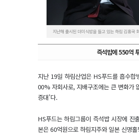
지난해 출시된 더미식밥을 들고 있는 하림 김홍국 회장
즉석밥에 550억 
지난 19일 하림산업은 HS푸드를 흡수합
00% 자회사로, 지배구조에는 큰 변화가 없
증대'다.
HS푸드는 하림그룹이 즉석밥 시장에 진출하
본은 60억원으로 하림지주와 일본 신명홀