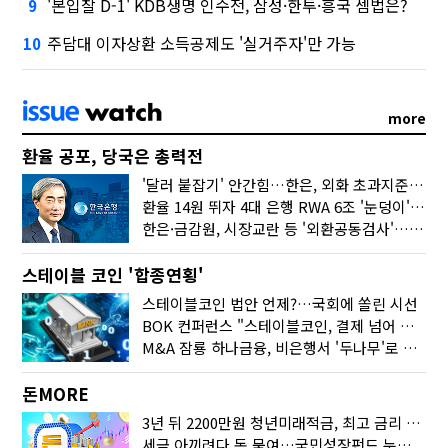
'본입찰 D-1' KDB생명 인수전, 삼성·한투·흥국 셈법은?
9
주담대 이자상환 소득공제도 '실거주자'만 가능
10
more
환율 공포, 당국은 총력전
'달러 붙잡기' 안간힘…한은, 외화 초과지준에 이자 6개월 더
환율 14원 뛰자 4대 은행 RWA 6조 '눈덩이'…2배 뛴 2분기는?
한은·금감원, 시장교란 등 '외환공동검사'…환율 급등 전방위 대응
스테이블 코인 '합종연횡'
스테이블코인 법안 언제?…국회에 쏠린 시선
BOK 컨퍼런스 "스테이블코인, 결제 넘어 보험 대출 등 금융 연결 도구"
M&A 잠룡 하나금융, 비은행서 '두나무'로 눈돌린 이유는
돈MORE
3년 뒤 2200만원 청년미래적금, 최고 금리 받으려면?
세금 아끼려다 돈 묶여…국민성장펀드 누가 가입하면 좋을까