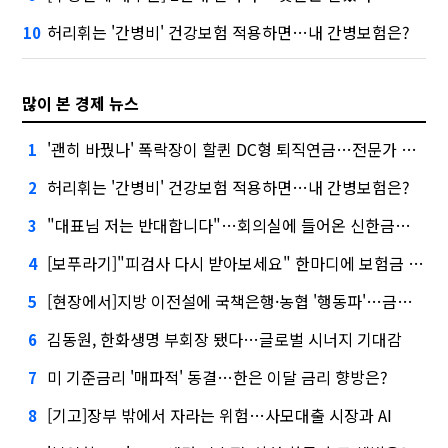
허리휘는 '간병비' 건강보험 적용하면…내 간병보험은?
10
많이 본 경제 뉴스
'괜히 바꿨나' 폭락장이 할퀸 DC형 퇴직연금…전문가 조언은
1
허리휘는 '간병비' 건강보험 적용하면…내 간병보험은?
2
"대표님 저는 반대합니다"…회의실에 들어온 신한금융 AI
3
[보푸라기]"피검사 다시 받아보세요" 한마디에 보험금 못 받을 뻔?
4
[현장에서]지방 이전설에 국책은행·농협 '행동파'…금감원 '신중모드'
5
김동원, 한화생명 부회장 됐다…글로벌 시너지 기대감
6
미 기준금리 '매파적' 동결…한은 이달 금리 향방은?
7
[기고]장부 밖에서 자라는 위험…사모대출 시장과 AI
8