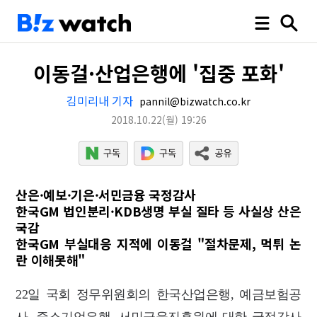
이동걸·산업은행에 '집중 포화'
김미리내 기자
pannil@bizwatch.co.kr
2018.10.22
(월)
19:26
산은·예보·기은·서민금융 국정감사
한국GM 법인분리·KDB생명 부실 질타 등 사실상 산은
국감
한국GM 부실대응 지적에 이동걸 "절차문제, 먹튀 논
란 이해못해"
22일 국회 정무위원회의 한국산업은행, 예금보험공