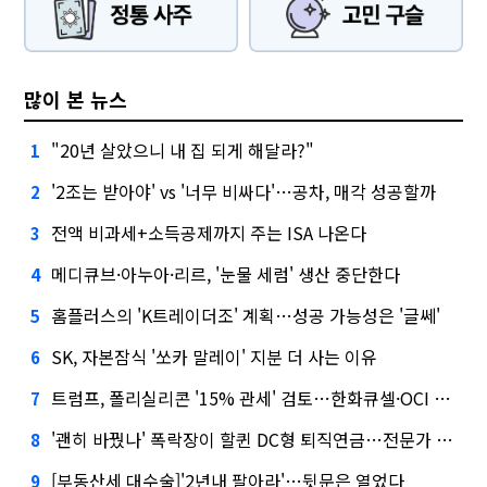
많이 본 뉴스
"20년 살았으니 내 집 되게 해달라?"
1
'2조는 받아야' vs '너무 비싸다'…공차, 매각 성공할까
2
전액 비과세+소득공제까지 주는 ISA 나온다
3
메디큐브·아누아·리르, '눈물 세럼' 생산 중단한다
4
홈플러스의 'K트레이더조' 계획…성공 가능성은 '글쎄'
5
SK, 자본잠식 '쏘카 말레이' 지분 더 사는 이유
6
트럼프, 폴리실리콘 '15% 관세' 검토…한화큐셀·OCI 영향은?
7
'괜히 바꿨나' 폭락장이 할퀸 DC형 퇴직연금…전문가 조언은
8
[부동산세 대수술]'2년내 팔아라'…뒷문은 열었다
9