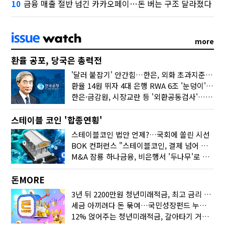
금융 매출 절반 넘긴 카카오페이…돈 버는 구조 달라졌다
10
more
환율 공포, 당국은 총력전
'달러 붙잡기' 안간힘…한은, 외화 초과지준에 이자 6개월 더
환율 14원 뛰자 4대 은행 RWA 6조 '눈덩이'…2배 뛴 2분기는?
한은·금감원, 시장교란 등 '외환공동검사'…환율 급등 전방위 대응
스테이블 코인 '합종연횡'
스테이블코인 법안 언제?…국회에 쏠린 시선
BOK 컨퍼런스 "스테이블코인, 결제 넘어 보험 대출 등 금융 연결 도구"
M&A 잠룡 하나금융, 비은행서 '두나무'로 눈돌린 이유는
돈MORE
3년 뒤 2200만원 청년미래적금, 최고 금리 받으려면?
세금 아끼려다 돈 묶여…국민성장펀드 누가 가입하면 좋을까
12% 얹어주는 청년미래적금, 갈아타기 거절 될수 있어요