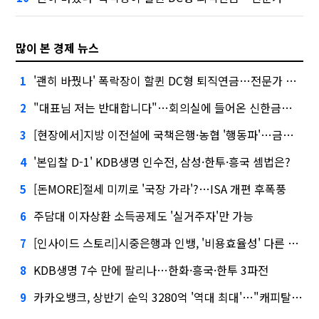
많이 본 경제 뉴스
'괜히 바꿨나' 폭락장이 할퀸 DC형 퇴직연금…전문가 조언은
1
"대표님 저는 반대합니다"…회의실에 들어온 신한금융 AI
2
[현장에서]지방 이전설에 국책은행·농협 '행동파'…금감원 '신중모드'
3
'본입찰 D-1' KDB생명 인수전, 삼성·한투·흥국 셈법은?
4
[돈MORE]절세 미끼로 '국장 가라'?…ISA 개편 후폭풍
5
주담대 이자상환 소득공제도 '실거주자'만 가능
6
[인사이드 스토리]시중은행과 인뱅, '비용효율성' 다른 잣대 왜?
7
KDB생명 7수 만에 팔리나…한화·흥국·한투 3파전
8
카카오뱅크, 상반기 순익 3280억 '역대 최대'…"캐피탈, 자산 1조원 이상"
9