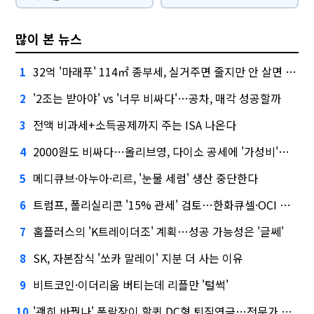
많이 본 뉴스
32억 '마래푸' 114㎡ 종부세, 실거주면 줄지만 안 살면 2.5배
1
'2조는 받아야' vs '너무 비싸다'…공차, 매각 성공할까
2
전액 비과세+소득공제까지 주는 ISA 나온다
3
2000원도 비싸다…올리브영, 다이소 공세에 '가성비'로 맞불
4
메디큐브·아누아·리르, '눈물 세럼' 생산 중단한다
5
트럼프, 폴리실리콘 '15% 관세' 검토…한화큐셀·OCI 영향은?
6
홈플러스의 'K트레이더조' 계획…성공 가능성은 '글쎄'
7
SK, 자본잠식 '쏘카 말레이' 지분 더 사는 이유
8
비트코인·이더리움 버티는데 리플만 '털썩'
9
'괜히 바꿨나' 폭락장이 할퀸 DC형 퇴직연금…전문가 조언은
10