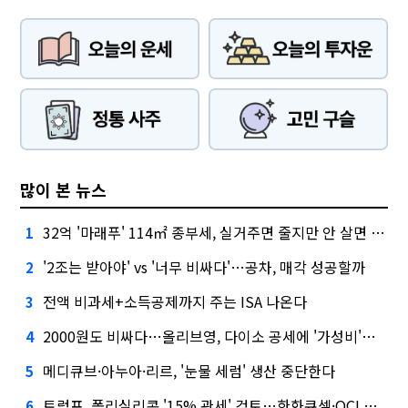
많이 본 뉴스
32억 '마래푸' 114㎡ 종부세, 실거주면 줄지만 안 살면 2.5배
1
'2조는 받아야' vs '너무 비싸다'…공차, 매각 성공할까
2
전액 비과세+소득공제까지 주는 ISA 나온다
3
2000원도 비싸다…올리브영, 다이소 공세에 '가성비'로 맞불
4
메디큐브·아누아·리르, '눈물 세럼' 생산 중단한다
5
트럼프, 폴리실리콘 '15% 관세' 검토…한화큐셀·OCI 영향은?
6