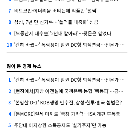
비트코인·이더리움 버티는데 리플만 '털썩'
7
삼성, 7년 만 신기록…'폴더블 대중화' 성큼
8
[부동산세 대수술]'2년내 팔아라'…뒷문은 열었다
9
'괜히 바꿨나' 폭락장이 할퀸 DC형 퇴직연금…전문가 조언은
10
많이 본 경제 뉴스
'괜히 바꿨나' 폭락장이 할퀸 DC형 퇴직연금…전문가 조언은
1
[현장에서]지방 이전설에 국책은행·농협 '행동파'…금감원 '신중모드'
2
'본입찰 D-1' KDB생명 인수전, 삼성·한투·흥국 셈법은?
3
[돈MORE]절세 미끼로 '국장 가라'?…ISA 개편 후폭풍
4
주담대 이자상환 소득공제도 '실거주자'만 가능
5