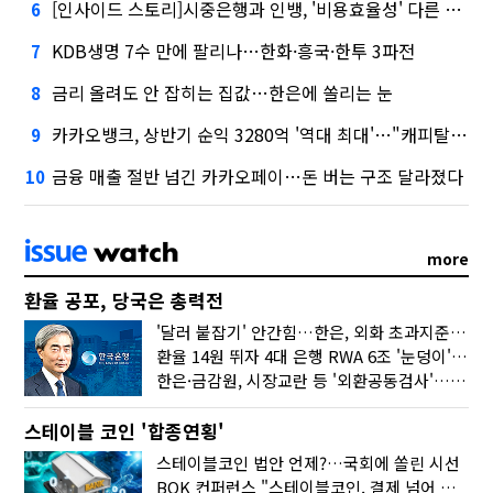
[인사이드 스토리]시중은행과 인뱅, '비용효율성' 다른 잣대 왜?
6
KDB생명 7수 만에 팔리나…한화·흥국·한투 3파전
7
금리 올려도 안 잡히는 집값…한은에 쏠리는 눈
8
카카오뱅크, 상반기 순익 3280억 '역대 최대'…"캐피탈, 자산 1조원 이상"
9
금융 매출 절반 넘긴 카카오페이…돈 버는 구조 달라졌다
10
more
환율 공포, 당국은 총력전
'달러 붙잡기' 안간힘…한은, 외화 초과지준에 이자 6개월 더
환율 14원 뛰자 4대 은행 RWA 6조 '눈덩이'…2배 뛴 2분기는?
한은·금감원, 시장교란 등 '외환공동검사'…환율 급등 전방위 대응
스테이블 코인 '합종연횡'
스테이블코인 법안 언제?…국회에 쏠린 시선
BOK 컨퍼런스 "스테이블코인, 결제 넘어 보험 대출 등 금융 연결 도구"