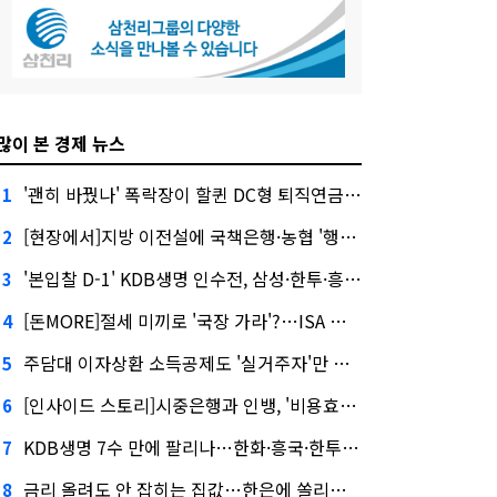
많이 본 경제 뉴스
'괜히 바꿨나' 폭락장이 할퀸 DC형 퇴직연금…전문가 조언은
1
[현장에서]지방 이전설에 국책은행·농협 '행동파'…금감원 '신중모드'
2
'본입찰 D-1' KDB생명 인수전, 삼성·한투·흥국 셈법은?
3
[돈MORE]절세 미끼로 '국장 가라'?…ISA 개편 후폭풍
4
주담대 이자상환 소득공제도 '실거주자'만 가능
5
[인사이드 스토리]시중은행과 인뱅, '비용효율성' 다른 잣대 왜?
6
KDB생명 7수 만에 팔리나…한화·흥국·한투 3파전
7
금리 올려도 안 잡히는 집값…한은에 쏠리는 눈
8