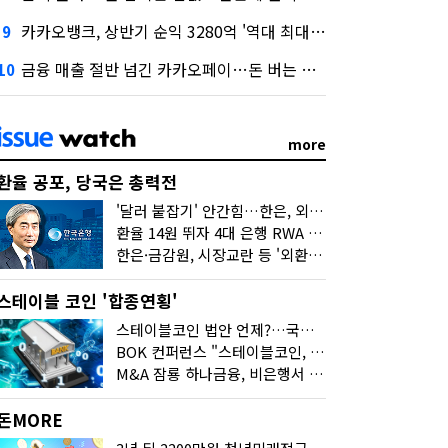
카카오뱅크, 상반기 순익 3280억 '역대 최대'…"캐피탈, 자산 1조원 이상"
9
금융 매출 절반 넘긴 카카오페이…돈 버는 구조 달라졌다
10
more
환율 공포, 당국은 총력전
'달러 붙잡기' 안간힘…한은, 외화 초과지준에 이자 6개월 더
환율 14원 뛰자 4대 은행 RWA 6조 '눈덩이'…2배 뛴 2분기는?
한은·금감원, 시장교란 등 '외환공동검사'…환율 급등 전방위 대응
스테이블 코인 '합종연횡'
스테이블코인 법안 언제?…국회에 쏠린 시선
BOK 컨퍼런스 "스테이블코인, 결제 넘어 보험 대출 등 금융 연결 도구"
M&A 잠룡 하나금융, 비은행서 '두나무'로 눈돌린 이유는
돈MORE