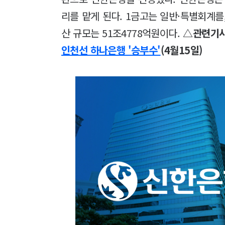
리를 맡게 된다. 1금고는 일반·특별회계를
산 규모는 51조4778억원이다.
△관련기사
인천선 하나은행 '승부수'
(4월15일)