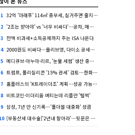
많이 본 뉴스
32억 '마래푸' 114㎡ 종부세, 실거주면 줄지만 안 살면 2.5배
1
'2조는 받아야' vs '너무 비싸다'…공차, 매각 성공할까
2
전액 비과세+소득공제까지 주는 ISA 나온다
3
2000원도 비싸다…올리브영, 다이소 공세에 '가성비'로 맞불
4
메디큐브·아누아·리르, '눈물 세럼' 생산 중단한다
5
트럼프, 폴리실리콘 '15% 관세' 검토…한화큐셀·OCI 영향은?
6
홈플러스의 'K트레이더조' 계획…성공 가능성은 '글쎄'
7
비트코인·이더리움 버티는데 리플만 '털썩'
8
삼성, 7년 만 신기록…'폴더블 대중화' 성큼
9
[부동산세 대수술]'2년내 팔아라'…뒷문은 열었다
10