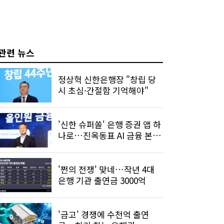
관련 뉴스
정상혁 신한은행장 "창립 당
시 초심·간절함 기억해야"
'신한 슈퍼쏠' 은행 증권 앱 하
나로…진옥동표 AI 금융 본격
화
'쩐의 전쟁' 맞네…작년 4대
은행 기관 출연금 3000억
'금고' 경쟁에 수천억 출연