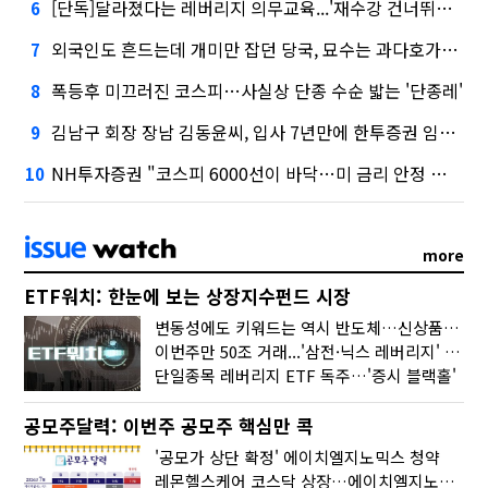
[단독]달라졌다는 레버리지 의무교육...'재수강 건너뛰기' 허점
6
외국인도 흔드는데 개미만 잡던 당국, 묘수는 과다호가부담금?
7
폭등후 미끄러진 코스피…사실상 단종 수순 밟는 '단종레'
8
김남구 회장 장남 김동윤씨, 입사 7년만에 한투증권 임원 승진
9
NH투자증권 "코스피 6000선이 바닥…미 금리 안정 후 추가 회복"
10
more
ETF워치: 한눈에 보는 상장지수펀드 시장
변동성에도 키워드는 역시 반도체…신상품은 우주·방산
이번주만 50조 거래...'삼전·닉스 레버리지' 수익률은 -30%
단일종목 레버리지 ETF 독주…'증시 블랙홀'
공모주달력: 이번주 공모주 핵심만 콕
'공모가 상단 확정' 에이치엘지노믹스 청약
레몬헬스케어 코스닥 상장…에이치엘지노믹스 수요예측