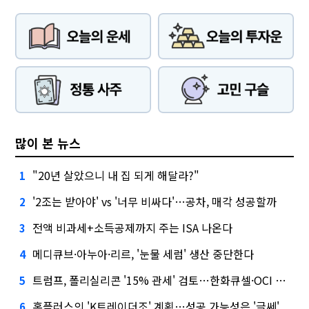
많이 본 뉴스
"20년 살았으니 내 집 되게 해달라?"
1
'2조는 받아야' vs '너무 비싸다'…공차, 매각 성공할까
2
전액 비과세+소득공제까지 주는 ISA 나온다
3
메디큐브·아누아·리르, '눈물 세럼' 생산 중단한다
4
트럼프, 폴리실리콘 '15% 관세' 검토…한화큐셀·OCI 영향은?
5
홈플러스의 'K트레이더조' 계획…성공 가능성은 '글쎄'
6