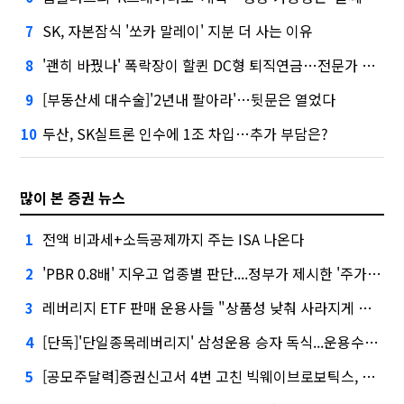
SK, 자본잠식 '쏘카 말레이' 지분 더 사는 이유
7
'괜히 바꿨나' 폭락장이 할퀸 DC형 퇴직연금…전문가 조언은
8
[부동산세 대수술]'2년내 팔아라'…뒷문은 열었다
9
두산, SK실트론 인수에 1조 차입…추가 부담은?
10
많이 본 증권 뉴스
전액 비과세+소득공제까지 주는 ISA 나온다
1
'PBR 0.8배' 지우고 업종별 판단....정부가 제시한 '주가 누르기' 방지법
2
레버리지 ETF 판매 운용사들 "상품성 낮춰 사라지게 해야"…일부 신중론도
3
[단독]'단일종목레버리지' 삼성운용 승자 독식...운용수익 미래에셋의 6배
4
[공모주달력]증권신고서 4번 고친 빅웨이브로보틱스, 수요예측
5