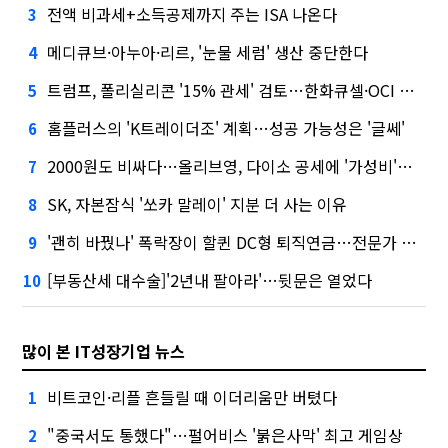
전액 비과세+소득공제까지 주는 ISA 나온다
3
메디큐브·아누아·리르, '눈물 세럼' 생산 중단한다
4
트럼프, 폴리실리콘 '15% 관세' 검토…한화큐셀·OCI 영향은?
5
홈플러스의 'K트레이더조' 계획…성공 가능성은 '글쎄'
6
2000원도 비싸다…올리브영, 다이소 공세에 '가성비'로 맞불
7
SK, 자본잠식 '쏘카 말레이' 지분 더 사는 이유
8
'괜히 바꿨나' 폭락장이 할퀸 DC형 퇴직연금…전문가 조언은
9
[부동산세 대수술]'2년내 팔아라'…뒷문은 열었다
10
많이 본 IT성장기업 뉴스
비트코인·리플 흔들릴 때 이더리움만 버텼다
1
"중국서도 통했다"…펄어비스 '붉은사막' 최고 게임상
2