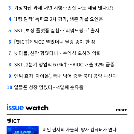
가상자산 과세 내년 시행…손실 나도 세금 낸다고?
3
'1팀 탈락' 독파모 2차 평가, 생존 가를 요인은
4
SKT, 보상 플랫폼 실험…'리워드링크' 출시
5
[챗ICT]게임CD 열었더니 달랑 종이 한 장
6
넷마블, 신작 힘줬더니…수익성 오히려 악화
7
SKT, 2분기 영업익 67%↑…AIDC 매출 92% 급증
8
엔씨 효자 '아이온', 국내 넘어 중국·북미 공략 나선다
9
알뜰폰 성장 멈췄다…4달째 순유출
10
more
챗ICT
비밀 편지의 자물쇠, 양자 컴퓨터가 연다