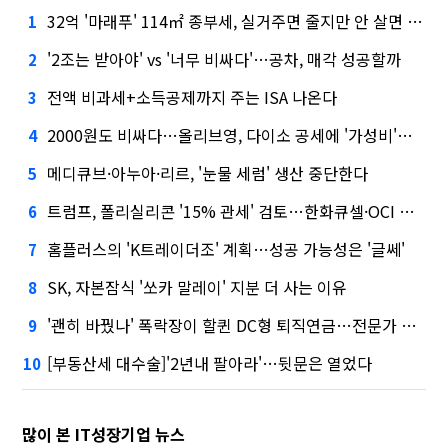
32억 '마래푸' 114㎡ 종부세, 실거주면 줄지만 안 살면 2.5배
1
'2조는 받아야' vs '너무 비싸다'…공차, 매각 성공할까
2
전액 비과세+소득공제까지 주는 ISA 나온다
3
2000원도 비싸다…올리브영, 다이소 공세에 '가성비'로 맞불
4
메디큐브·아누아·리르, '눈물 세럼' 생산 중단한다
5
트럼프, 폴리실리콘 '15% 관세' 검토…한화큐셀·OCI 영향은?
6
홈플러스의 'K트레이더조' 계획…성공 가능성은 '글쎄'
7
SK, 자본잠식 '쏘카 말레이' 지분 더 사는 이유
8
'괜히 바꿨나' 폭락장이 할퀸 DC형 퇴직연금…전문가 조언은
9
[부동산세 대수술]'2년내 팔아라'…뒷문은 열었다
10
많이 본 IT성장기업 뉴스