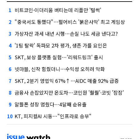
비트코인·이더리움 버티는데 리플만 '털썩'
1
"중국서도 통했다"…펄어비스 '붉은사막' 최고 게임상
2
가상자산 과세 내년 시행…손실 나도 세금 낸다고?
3
'1팀 탈락' 독파모 2차 평가, 생존 가를 요인은
4
SKT, 보상 플랫폼 실험…'리워드링크' 출시
5
넷마블, 신작 힘줬더니…수익성 오히려 악화
6
SKT, 2분기 영업익 67%↑…AIDC 매출 92% 급증
7
금융사 손잡았지만 온도차…코인원 '훨훨'·코빗 '잠잠'
8
알뜰폰 성장 멈췄다…4달째 순유출
9
KT, 피지컬AI 시동…"인프라로 승부"
10