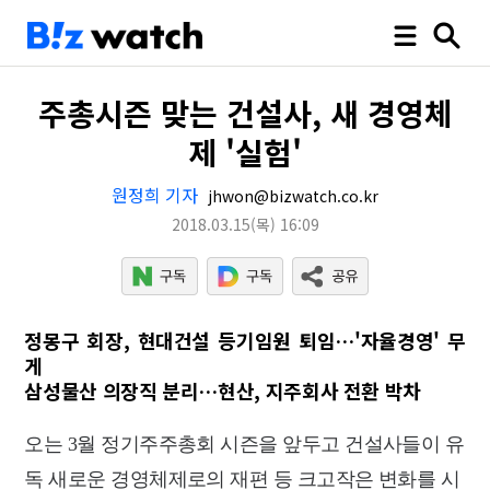
주총시즌 맞는 건설사, 새 경영체
제 '실험'
원정희 기자
jhwon@bizwatch.co.kr
2018.03.15
(목)
16:09
정몽구 회장, 현대건설 등기임원 퇴임…'자율경영' 무
게
삼성물산 의장직 분리…현산, 지주회사 전환 박차
오는 3월 정기주주총회 시즌을 앞두고 건설사들이 유
독 새로운 경영체제로의 재편 등 크고작은 변화를 시