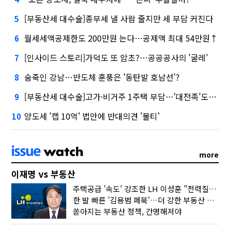
[부동산세 대수술]종부세 낼 사람 줄지만 세 부담 커진다
5
월세세액공제한도 200만원 는다…공제액 최대 54만원↑
6
[인사이드 스토리]가덕도 또 암초?…공공공사의 '굴레'
7
숨죽인 강남…반도체 훈풍은 '동탄발 호남선'?
8
[부동산세 대수술]고가·비거주 1주택 부담…'대전족'도 불똥
9
양도세 '캡 10억' 법안에 반대의견 '불티'
10
more
이재명 vs 부동산
주택공급 '속도' 강조한 LH 이성훈 "전력질주해야"
한 발 빠른 '김용범 페북'…더 강한 부동산 규제 나오나
쏟아지는 부동산 정책, 간명해져야