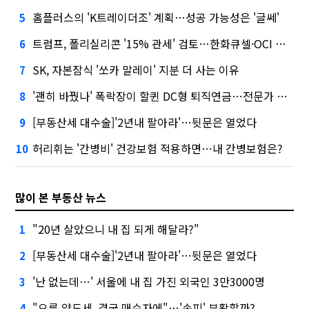
홈플러스의 'K트레이더조' 계획…성공 가능성은 '글쎄'
5
트럼프, 폴리실리콘 '15% 관세' 검토…한화큐셀·OCI 영향은?
6
SK, 자본잠식 '쏘카 말레이' 지분 더 사는 이유
7
'괜히 바꿨나' 폭락장이 할퀸 DC형 퇴직연금…전문가 조언은
8
[부동산세 대수술]'2년내 팔아라'…뒷문은 열었다
9
허리휘는 '간병비' 건강보험 적용하면…내 간병보험은?
10
많이 본 부동산 뉴스
"20년 살았으니 내 집 되게 해달라?"
1
[부동산세 대수술]'2년내 팔아라'…뒷문은 열었다
2
'난 없는데…' 서울에 내 집 가진 외국인 3만3000명
3
"오른 양도세, 결국 매수자에"…'손피' 부활할까?
4