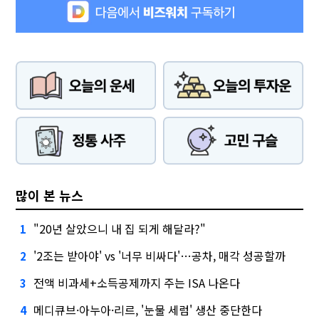
많이 본 뉴스
"20년 살았으니 내 집 되게 해달라?"
1
'2조는 받아야' vs '너무 비싸다'…공차, 매각 성공할까
2
전액 비과세+소득공제까지 주는 ISA 나온다
3
메디큐브·아누아·리르, '눈물 세럼' 생산 중단한다
4