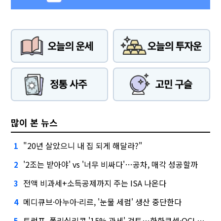
많이 본 뉴스
"20년 살았으니 내 집 되게 해달라?"
1
'2조는 받아야' vs '너무 비싸다'…공차, 매각 성공할까
2
전액 비과세+소득공제까지 주는 ISA 나온다
3
메디큐브·아누아·리르, '눈물 세럼' 생산 중단한다
4
트럼프, 폴리실리콘 '15% 관세' 검토…한화큐셀·OCI 영향은?
5