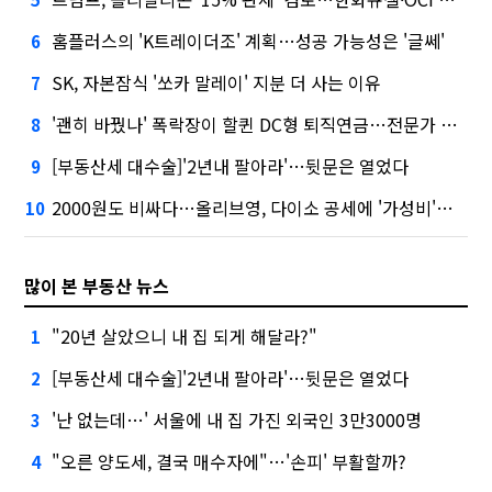
홈플러스의 'K트레이더조' 계획…성공 가능성은 '글쎄'
6
SK, 자본잠식 '쏘카 말레이' 지분 더 사는 이유
7
'괜히 바꿨나' 폭락장이 할퀸 DC형 퇴직연금…전문가 조언은
8
[부동산세 대수술]'2년내 팔아라'…뒷문은 열었다
9
2000원도 비싸다…올리브영, 다이소 공세에 '가성비'로 맞불
10
많이 본 부동산 뉴스
"20년 살았으니 내 집 되게 해달라?"
1
[부동산세 대수술]'2년내 팔아라'…뒷문은 열었다
2
'난 없는데…' 서울에 내 집 가진 외국인 3만3000명
3
"오른 양도세, 결국 매수자에"…'손피' 부활할까?
4