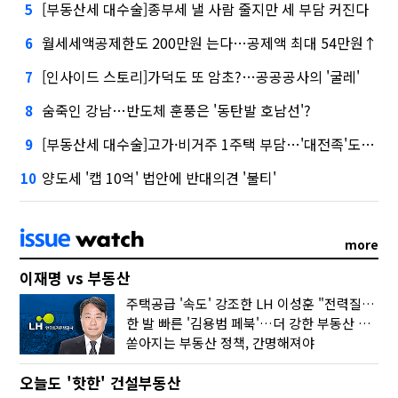
[부동산세 대수술]종부세 낼 사람 줄지만 세 부담 커진다
5
월세세액공제한도 200만원 는다…공제액 최대 54만원↑
6
[인사이드 스토리]가덕도 또 암초?…공공공사의 '굴레'
7
숨죽인 강남…반도체 훈풍은 '동탄발 호남선'?
8
[부동산세 대수술]고가·비거주 1주택 부담…'대전족'도 불똥
9
양도세 '캡 10억' 법안에 반대의견 '불티'
10
more
이재명 vs 부동산
주택공급 '속도' 강조한 LH 이성훈 "전력질주해야"
한 발 빠른 '김용범 페북'…더 강한 부동산 규제 나오나
쏟아지는 부동산 정책, 간명해져야
오늘도 '핫한' 건설부동산