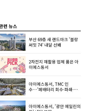
관련 뉴스
부산 69층 새 랜드마크 '블랑
써밋 74' 내달 선봬
2차전지 재활용 업체 품은 아
이에스동서
아이에스동서, TMC 인
수…'폐배터리 회수·파쇄·추
출' 전 과정 완성
아이에스동서, '광안 에일린의