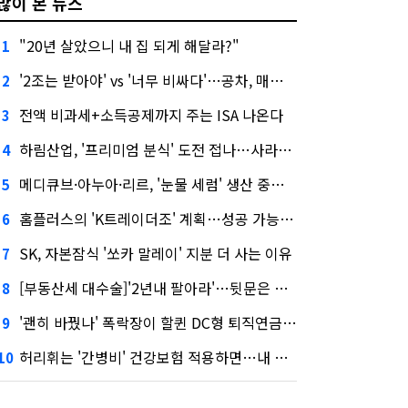
많이 본 뉴스
"20년 살았으니 내 집 되게 해달라?"
1
'2조는 받아야' vs '너무 비싸다'…공차, 매각 성공할까
2
전액 비과세+소득공제까지 주는 ISA 나온다
3
하림산업, '프리미엄 분식' 도전 접나…사라진 '멜팅피스'
4
메디큐브·아누아·리르, '눈물 세럼' 생산 중단한다
5
홈플러스의 'K트레이더조' 계획…성공 가능성은 '글쎄'
6
SK, 자본잠식 '쏘카 말레이' 지분 더 사는 이유
7
[부동산세 대수술]'2년내 팔아라'…뒷문은 열었다
8
'괜히 바꿨나' 폭락장이 할퀸 DC형 퇴직연금…전문가 조언은
9
허리휘는 '간병비' 건강보험 적용하면…내 간병보험은?
10