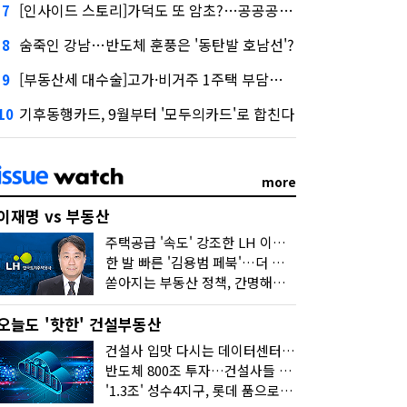
[인사이드 스토리]가덕도 또 암초?…공공공사의 '굴레'
7
숨죽인 강남…반도체 훈풍은 '동탄발 호남선'?
8
[부동산세 대수술]고가·비거주 1주택 부담…'대전족'도 불똥
9
기후동행카드, 9월부터 '모두의카드'로 합친다
10
more
이재명 vs 부동산
주택공급 '속도' 강조한 LH 이성훈 "전력질주해야"
한 발 빠른 '김용범 페북'…더 강한 부동산 규제 나오나
쏟아지는 부동산 정책, 간명해져야
오늘도 '핫한' 건설부동산
건설사 입맛 다시는 데이터센터…암초는 '주민 반대'
반도체 800조 투자…건설사들 "물 들어온다!"
'1.3조' 성수4지구, 롯데 품으로…'성수르엘 S70' 거듭