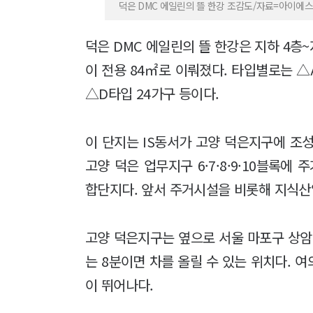
덕은 DMC 에일린의 뜰 한강 조감도/자료=아이에
덕은 DMC 에일린의 뜰 한강은 지하 4층~지
이 전용 84㎡로 이뤄졌다. 타입별로는 △
△D타입 24가구 등이다.
이 단지는 IS동서가 고양 덕은지구에 조
고양 덕은 업무지구 6·7·8·9·10블록에
합단지다. 앞서 주거시설을 비롯해 지식산
고양 덕은지구는 옆으로 서울 마포구 상암
는 8분이면 차를 올릴 수 있는 위치다. 
이 뛰어나다.