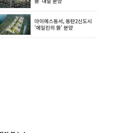
뜰' 내달 분양
아이에스동서, 동탄2신도시
'에일린의 뜰' 분양