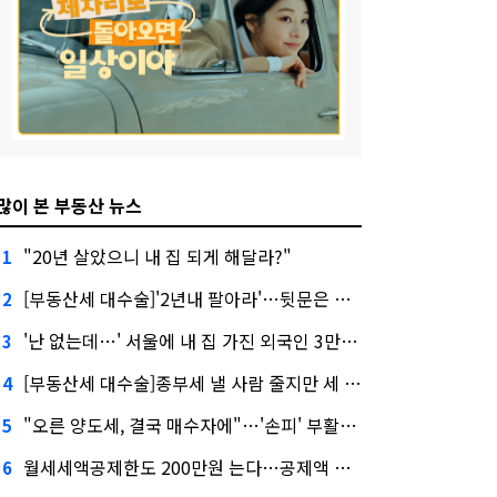
많이 본 부동산 뉴스
"20년 살았으니 내 집 되게 해달라?"
1
[부동산세 대수술]'2년내 팔아라'…뒷문은 열었다
2
'난 없는데…' 서울에 내 집 가진 외국인 3만3000명
3
[부동산세 대수술]종부세 낼 사람 줄지만 세 부담 커진다
4
"오른 양도세, 결국 매수자에"…'손피' 부활할까?
5
월세세액공제한도 200만원 는다…공제액 최대 54만원↑
6