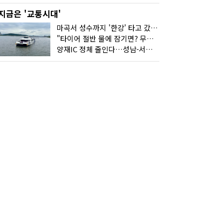
지금은 '교통시대'
마곡서 성수까지 '한강' 타고 갔습니다
"타이어 절반 물에 잠기면? 무조건 탈출하세요"
양재IC 정체 줄인다…성남-서초 고속도로 2029년 착공