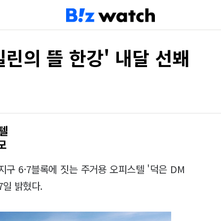
일린의 뜰 한강' 내달 선봬
텔
모
구 6·7블록에 짓는 주거용 오피스텔 '덕은 DM
7일 밝혔다.