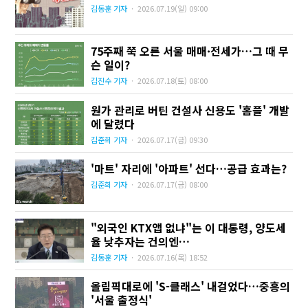
김동훈 기자
·
2026.07.19
(일)
09:00
75주째 쭉 오른 서울 매매·전세가…그 때 무
슨 일이?
김진수 기자
·
2026.07.18
(토)
08:00
원가 관리로 버틴 건설사 신용도 '홈플' 개발
에 달렸다
김준희 기자
·
2026.07.17
(금)
09:30
'마트' 자리에 '아파트' 선다…공급 효과는?
김준희 기자
·
2026.07.17
(금)
08:00
"외국인 KTX앱 없냐"는 이 대통령, 양도세
율 낮추자는 건의엔…
김동훈 기자
·
2026.07.16
(목)
18:52
올림픽대로에 'S-클래스' 내걸었다…중흥의
'서울 출정식'