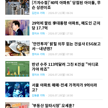
[기자수첩]'40억 아파트' 당첨된 아이돌, 무
슨 상관이죠
김진수 기자
·
2026.07.21
(화)
06:36
29억에 팔린 李대통령 아파트, 매도인 근저
당 17.7억
정지수 기자
·
2026.07.20
(월)
17:02
'안전투자' 밝힐 의무 없는 건설사 ESG보고
서…내년엔?
정지수 기자
·
2026.07.20
(월)
07:00
반년 수주 113억달러 그친 K건설 "어디로
가야 하죠"
정지수 기자
·
2026.07.20
(월)
06:36
서울 아파트 매매-전세 가격차가 9억이라
고?
김동훈 기자
·
2026.07.19
(일)
16:00
'부동산 일타시장' 오세훈?