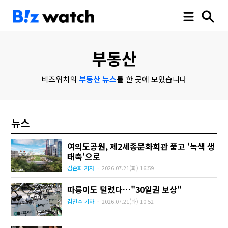
부동산
비즈워치의
부동산 뉴스
를 한 곳에 모았습니다
뉴스
여의도공원, 제2세종문화회관 품고 '녹색 생
태축'으로
김준희 기자
·
2026.07.21
(화)
16:59
따릉이도 털렸다…"30일권 보상"
김진수 기자
·
2026.07.21
(화)
10:52