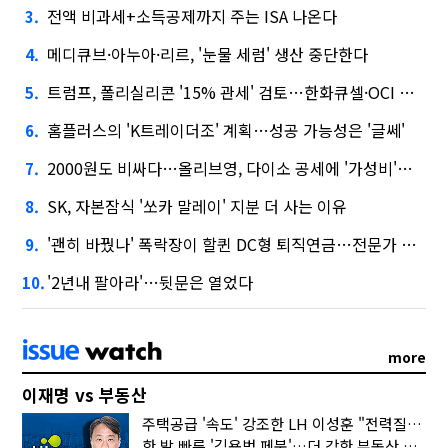
전액 비과세+소득공제까지 주는 ISA 나온다
3.
메디큐브·아누아·리르, '눈물 세럼' 생산 중단한다
4.
트럼프, 폴리실리콘 '15% 관세' 검토…한화큐셀·OCI 영향은?
5.
홈플러스의 'K트레이더조' 계획…성공 가능성은 '글쎄'
6.
2000원도 비싸다…올리브영, 다이소 공세에 '가성비'로 맞불
7.
SK, 자본잠식 '쏘카 말레이' 지분 더 사는 이유
8.
'괜히 바꿨나' 폭락장이 할퀸 DC형 퇴직연금…전문가 조언은
9.
이
다
'2년내 팔아라'…뒷문은 열었다
10.
more
이재명 vs 부동산
주택공급 '속도' 강조한 LH 이성훈 "전력질주해야"
한 발 빠른 '김용범 페북'…더 강한 부동산 규제 나오나