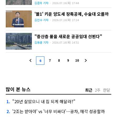
김준희 기자
·
2026.07.16
(목)
17:44
'똘1' 키운 양도세 장특공제, 수술대 오를까
김진수 기자
·
2026.07.16
(목)
17:24
"중산층 품을 새로운 공공임대 선뵌다"
김동훈 기자
·
2026.07.16
(목)
14:51
7
8
9
10
6
많이 본 뉴스
최근
2주
한달
"20년 살았으니 내 집 되게 해달라?"
1.
'2조는 받아야' vs '너무 비싸다'…공차, 매각 성공할까
2.