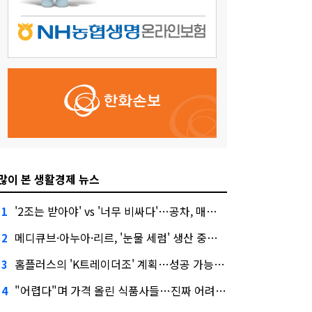
많이 본 생활경제 뉴스
'2조는 받아야' vs '너무 비싸다'…공차, 매각 성공할까
1
메디큐브·아누아·리르, '눈물 세럼' 생산 중단한다
2
홈플러스의 'K트레이더조' 계획…성공 가능성은 '글쎄'
3
"어렵다"며 가격 올린 식품사들…진짜 어려운 거 맞아?
4