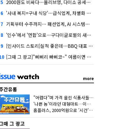
2000원도 비싸다…올리브영, 다이소 공세에 '가성비'로 맞불
5
'사내 복지=구내 식당'…급식업계, 차별화 경쟁 본격화
6
기획부터 수주까지… 패션업계, AI 시스템화 박차
7
'인수'에서 '연합'으로…구다이글로벌의 새로운 투자법
8
[인사이드 스토리]실적 좋은데…BBQ 대표 '파리목숨'된 이유
9
[그때 그 광고]"삐삐리 빠삐코~" 여름이면 생각나는 그 노래
10
more
주간유통
"어렵다"며 가격 올린 식품사들…진짜 어려운 거 맞아?
'나쁜 놈'이라던 대형마트…이젠 '불쌍한 놈' 됐다
홈플러스, 2000억원으로 '시간'을 샀다
그때 그 광고