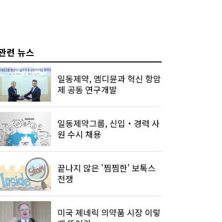
관련 뉴스
일동제약, 엠디뮨과 혁신 항암
제 공동 연구개발
일동제약그룹, 신입‧경력 사
원 수시 채용
끝나지 않은 '찜찜한' 보톡스
전쟁
미국 제네릭 의약품 시장 이렇