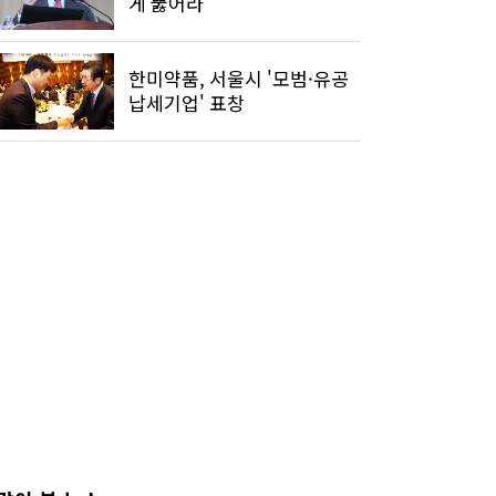
게 뚫어라
한미약품, 서울시 '모범·유공
납세기업' 표창