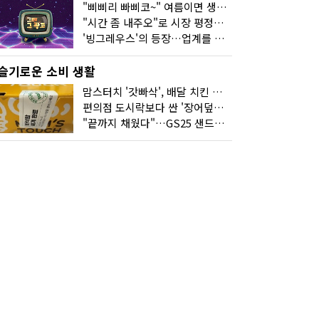
"삐삐리 빠삐코~" 여름이면 생각나는 그 노래
"시간 좀 내주오"로 시장 평정한 하이마트
'빙그레우스'의 등장…업계를 흔든 '세계관' 마케팅
슬기로운 소비 생활
맘스터치 '갓빠삭', 배달 치킨 선입견을 바꿨다
편의점 도시락보다 싼 '장어덮밥'…오뚜기가 해냈다
"끝까지 채웠다"…GS25 샌드위치의 달라진 '속'사정