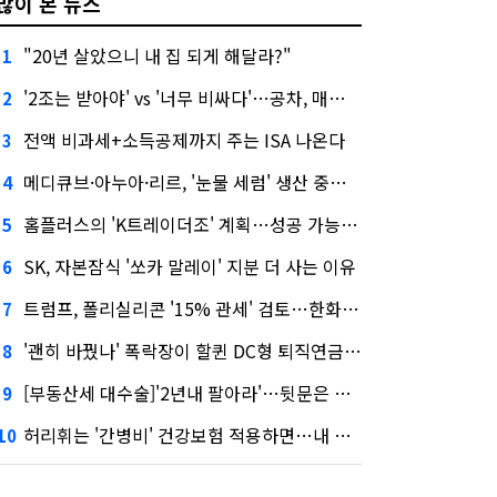
많이 본 뉴스
"20년 살았으니 내 집 되게 해달라?"
1
'2조는 받아야' vs '너무 비싸다'…공차, 매각 성공할까
2
전액 비과세+소득공제까지 주는 ISA 나온다
3
메디큐브·아누아·리르, '눈물 세럼' 생산 중단한다
4
홈플러스의 'K트레이더조' 계획…성공 가능성은 '글쎄'
5
SK, 자본잠식 '쏘카 말레이' 지분 더 사는 이유
6
트럼프, 폴리실리콘 '15% 관세' 검토…한화큐셀·OCI 영향은?
7
'괜히 바꿨나' 폭락장이 할퀸 DC형 퇴직연금…전문가 조언은
8
[부동산세 대수술]'2년내 팔아라'…뒷문은 열었다
9
허리휘는 '간병비' 건강보험 적용하면…내 간병보험은?
10