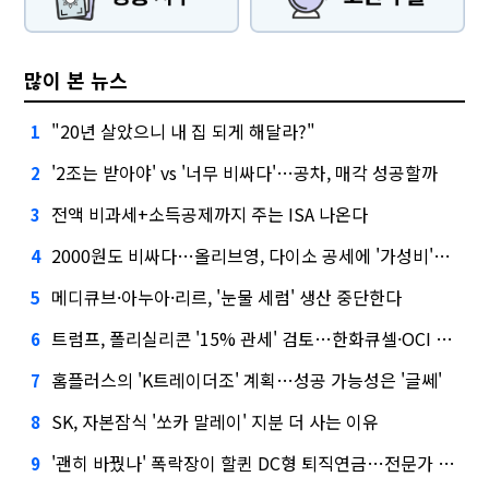
많이 본 뉴스
"20년 살았으니 내 집 되게 해달라?"
1
'2조는 받아야' vs '너무 비싸다'…공차, 매각 성공할까
2
전액 비과세+소득공제까지 주는 ISA 나온다
3
2000원도 비싸다…올리브영, 다이소 공세에 '가성비'로 맞불
4
메디큐브·아누아·리르, '눈물 세럼' 생산 중단한다
5
트럼프, 폴리실리콘 '15% 관세' 검토…한화큐셀·OCI 영향은?
6
홈플러스의 'K트레이더조' 계획…성공 가능성은 '글쎄'
7
SK, 자본잠식 '쏘카 말레이' 지분 더 사는 이유
8
'괜히 바꿨나' 폭락장이 할퀸 DC형 퇴직연금…전문가 조언은
9