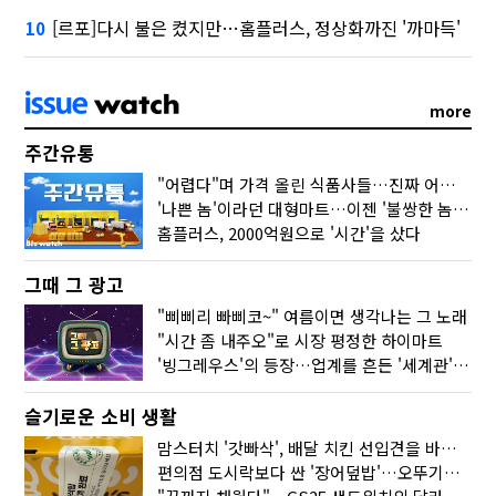
[르포]다시 불은 켰지만…홈플러스, 정상화까진 '까마득'
10
more
주간유통
"어렵다"며 가격 올린 식품사들…진짜 어려운 거 맞아?
'나쁜 놈'이라던 대형마트…이젠 '불쌍한 놈' 됐다
홈플러스, 2000억원으로 '시간'을 샀다
그때 그 광고
"삐삐리 빠삐코~" 여름이면 생각나는 그 노래
"시간 좀 내주오"로 시장 평정한 하이마트
'빙그레우스'의 등장…업계를 흔든 '세계관' 마케팅
슬기로운 소비 생활
맘스터치 '갓빠삭', 배달 치킨 선입견을 바꿨다
편의점 도시락보다 싼 '장어덮밥'…오뚜기가 해냈다