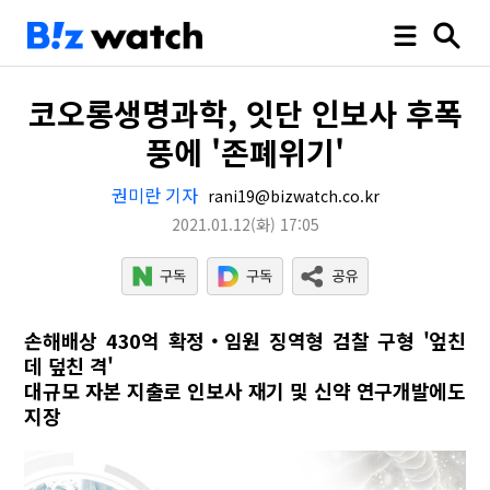
코오롱생명과학, 잇단 인보사 후폭
풍에 '존폐위기'
권미란 기자
rani19@bizwatch.co.kr
2021.01.12
(화)
17:05
손해배상 430억 확정‧임원 징역형 검찰 구형 '엎친
데 덮친 격'
대규모 자본 지출로 인보사 재기 및 신약 연구개발에도
지장