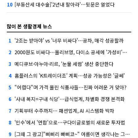
[부동산세 대수술]'2년내 팔아라'…뒷문은 열었다
10
많이 본 생활경제 뉴스
'2조는 받아야' vs '너무 비싸다'…공차, 매각 성공할까
1
2000원도 비싸다…올리브영, 다이소 공세에 '가성비'로 맞불
2
메디큐브·아누아·리르, '눈물 세럼' 생산 중단한다
3
홈플러스의 'K트레이더조' 계획…성공 가능성은 '글쎄'
4
"어렵다"며 가격 올린 식품사들…진짜 어려운 거 맞아?
5
'사내 복지=구내 식당'…급식업계, 차별화 경쟁 본격화
6
기획부터 수주까지… 패션업계, AI 시스템화 박차
7
'인수'에서 '연합'으로…구다이글로벌의 새로운 투자법
8
[그때 그 광고]"삐삐리 빠삐코~" 여름이면 생각나는 그 노래
9