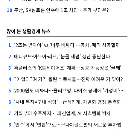
두산, SK실트론 인수에 1조 차입…추가 부담은?
10
많이 본 생활경제 뉴스
'2조는 받아야' vs '너무 비싸다'…공차, 매각 성공할까
1
메디큐브·아누아·리르, '눈물 세럼' 생산 중단한다
2
홈플러스의 'K트레이더조' 계획…성공 가능성은 '글쎄'
3
"어렵다"며 가격 올린 식품사들…진짜 어려운 거 맞아?
4
2000원도 비싸다…올리브영, 다이소 공세에 '가성비'로 맞불
5
'사내 복지=구내 식당'…급식업계, 차별화 경쟁 본격화
6
기획부터 수주까지… 패션업계, AI 시스템화 박차
7
'인수'에서 '연합'으로…구다이글로벌의 새로운 투자법
8