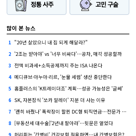
많이 본 뉴스
"20년 살았으니 내 집 되게 해달라?"
1
'2조는 받아야' vs '너무 비싸다'…공차, 매각 성공할까
2
전액 비과세+소득공제까지 주는 ISA 나온다
3
메디큐브·아누아·리르, '눈물 세럼' 생산 중단한다
4
홈플러스의 'K트레이더조' 계획…성공 가능성은 '글쎄'
5
SK, 자본잠식 '쏘카 말레이' 지분 더 사는 이유
6
'괜히 바꿨나' 폭락장이 할퀸 DC형 퇴직연금…전문가 조언은
7
[부동산세 대수술]'2년내 팔아라'…뒷문은 열었다
8
허리휘는 '간병비' 건강보험 적용하면…내 간병보험은?
9