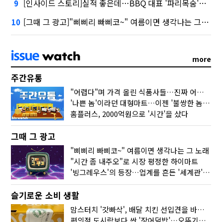
[인사이드 스토리]실적 좋은데…BBQ 대표 '파리목숨'된 이유
9
[그때 그 광고]"삐삐리 빠삐코~" 여름이면 생각나는 그 노래
10
more
주간유통
"어렵다"며 가격 올린 식품사들…진짜 어려운 거 맞아?
'나쁜 놈'이라던 대형마트…이젠 '불쌍한 놈' 됐다
홈플러스, 2000억원으로 '시간'을 샀다
그때 그 광고
"삐삐리 빠삐코~" 여름이면 생각나는 그 노래
"시간 좀 내주오"로 시장 평정한 하이마트
'빙그레우스'의 등장…업계를 흔든 '세계관' 마케팅
슬기로운 소비 생활
맘스터치 '갓빠삭', 배달 치킨 선입견을 바꿨다
편의점 도시락보다 싼 '장어덮밥'…오뚜기가 해냈다