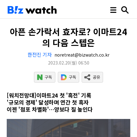
아픈 손가락서 효자로? 이마트24
의 다음 스텝은
한전진 기자
noretreat@bizwatch.co.kr
2023.02.20
(월)
06:50
[워치전망대]이마트24 첫 '흑전' 기록
'규모의 경제' 달성하며 연간 첫 흑자
이젠 '점포 차별화'…양보다 질 높인다