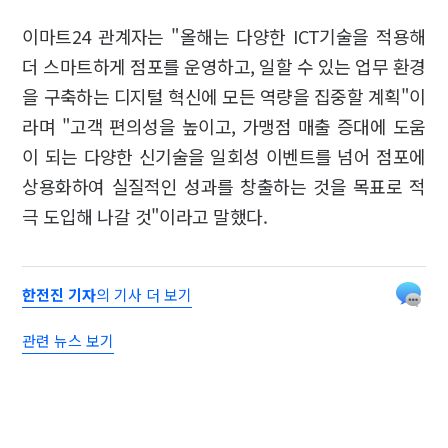
이마트24 관계자는 "올해는 다양한 ICT기술을 적용해
더 스마트하게 점포를 운영하고, 일할 수 있는 업무 환경
을 구축하는 디지털 혁신에 모든 역량을 집중할 계획"이
라며 "고객 편의성을 높이고, 가맹점 매출 증대에 도움
이 되는 다양한 신기술을 일회성 이벤트를 넘어 점포에
상용화하여 실질적인 성과를 창출하는 것을 목표로 적
극 도입해 나갈 것"이라고 말했다.
한전진 기자
의 기사 더 보기
관련 뉴스 보기