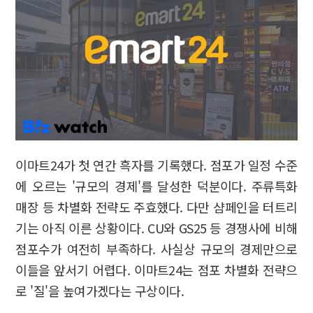
이마트24가 첫 연간 흑자를 기록했다. 점포가 일정 수준
에 오르는 '규모의 경제'를 달성한 덕분이다. 주류특화
매장 등 차별화 전략도 주효했다. 다만 샴페인을 터트리
기는 아직 이른 상황이다. CU와 GS25 등 경쟁사에 비해
점포수가 여전히 부족하다. 사실상 규모의 경제만으로
이들을 앞서기 어렵다. 이마트24는 점포 차별화 전략으
로 '질'을 높여가겠다는 구상이다.