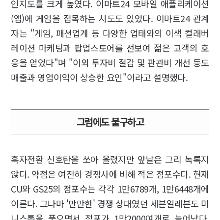
인지도를 크게 높였다. 이마트24 모바일 애플리케이션
(앱)에 게임을 접목하는 시도도 있었다. 이마트24 관계
자는 "게임, 패션업계 등 다양한 업태와의 이색 컬래버
레이션 마케팅과 팝업스토어를 선보여 젊은 고객의 호
응을 얻었다"며 "이외 투자비 절감 및 판관비 개선 등도
매출과 영업이익이 상승한 요인"이라고 설명했다.
그럼에도 불구하고
흑자전환 신호탄을 쏘아 올렸지만 앞날은 그리 녹록지
않다. 약점은 여전히 경쟁사에 비해 적은 점포수다. 현재
CU와 GS25의 점포수는 각각 1만6789개, 1만6448개에
이른다. 그나마 '만만한' 경쟁 상대였던 세븐일레븐도 미
니스톱을 품으면서 점포가 1만2000여개로 늘어났다.