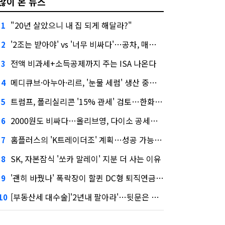
많이 본 뉴스
"20년 살았으니 내 집 되게 해달라?"
1
'2조는 받아야' vs '너무 비싸다'…공차, 매각 성공할까
2
전액 비과세+소득공제까지 주는 ISA 나온다
3
메디큐브·아누아·리르, '눈물 세럼' 생산 중단한다
4
트럼프, 폴리실리콘 '15% 관세' 검토…한화큐셀·OCI 영향은?
5
2000원도 비싸다…올리브영, 다이소 공세에 '가성비'로 맞불
6
홈플러스의 'K트레이더조' 계획…성공 가능성은 '글쎄'
7
SK, 자본잠식 '쏘카 말레이' 지분 더 사는 이유
8
'괜히 바꿨나' 폭락장이 할퀸 DC형 퇴직연금…전문가 조언은
9
[부동산세 대수술]'2년내 팔아라'…뒷문은 열었다
10