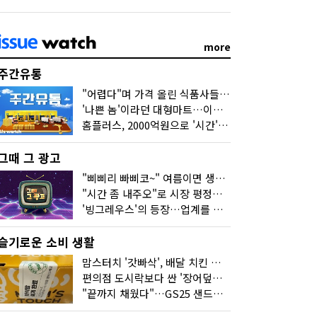
more
주간유통
"어렵다"며 가격 올린 식품사들…진짜 어려운 거 맞아?
'나쁜 놈'이라던 대형마트…이젠 '불쌍한 놈' 됐다
홈플러스, 2000억원으로 '시간'을 샀다
그때 그 광고
"삐삐리 빠삐코~" 여름이면 생각나는 그 노래
"시간 좀 내주오"로 시장 평정한 하이마트
'빙그레우스'의 등장…업계를 흔든 '세계관' 마케팅
슬기로운 소비 생활
맘스터치 '갓빠삭', 배달 치킨 선입견을 바꿨다
편의점 도시락보다 싼 '장어덮밥'…오뚜기가 해냈다
"끝까지 채웠다"…GS25 샌드위치의 달라진 '속'사정