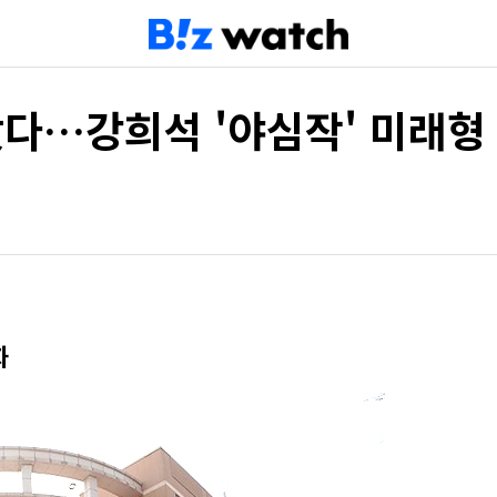
났다…강희석 '야심작' 미래형
화