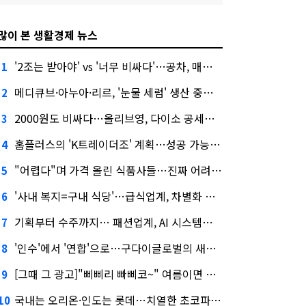
많이 본 생활경제 뉴스
'2조는 받아야' vs '너무 비싸다'…공차, 매각 성공할까
1
메디큐브·아누아·리르, '눈물 세럼' 생산 중단한다
2
2000원도 비싸다…올리브영, 다이소 공세에 '가성비'로 맞불
3
홈플러스의 'K트레이더조' 계획…성공 가능성은 '글쎄'
4
"어렵다"며 가격 올린 식품사들…진짜 어려운 거 맞아?
5
'사내 복지=구내 식당'…급식업계, 차별화 경쟁 본격화
6
기획부터 수주까지… 패션업계, AI 시스템화 박차
7
'인수'에서 '연합'으로…구다이글로벌의 새로운 투자법
8
[그때 그 광고]"삐삐리 빠삐코~" 여름이면 생각나는 그 노래
9
국내는 오리온·인도는 롯데…치열한 초코파이 대전
10