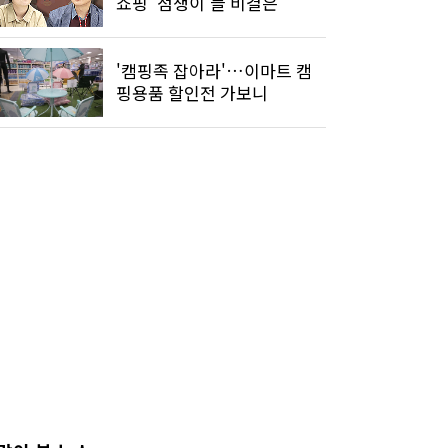
쇼핑 '점쟁이'들 비결은
'캠핑족 잡아라'…이마트 캠
핑용품 할인전 가보니