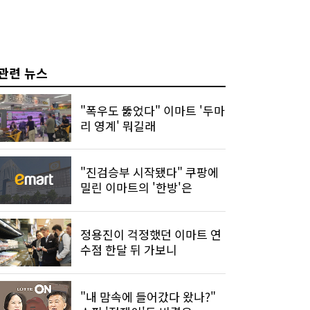
관련 뉴스
"폭우도 뚫었다" 이마트 '두마
리 영계' 뭐길래
"진검승부 시작됐다" 쿠팡에
밀린 이마트의 '한방'은
정용진이 걱정했던 이마트 연
수점 한달 뒤 가보니
"내 맘속에 들어갔다 왔나?"