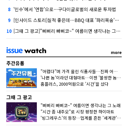
'인수'에서 '연합'으로…구다이글로벌의 새로운 투자법
8
[인사이드 스토리]실적 좋은데…BBQ 대표 '파리목숨'된 이유
9
[그때 그 광고]"삐삐리 빠삐코~" 여름이면 생각나는 그 노래
10
more
주간유통
"어렵다"며 가격 올린 식품사들…진짜 어려운 거 맞아?
'나쁜 놈'이라던 대형마트…이젠 '불쌍한 놈' 됐다
홈플러스, 2000억원으로 '시간'을 샀다
그때 그 광고
"삐삐리 빠삐코~" 여름이면 생각나는 그 노래
"시간 좀 내주오"로 시장 평정한 하이마트
'빙그레우스'의 등장…업계를 흔든 '세계관' 마케팅