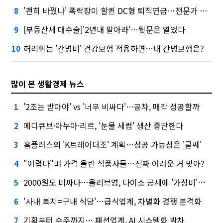
'괜히 바꿨나' 폭락장이 할퀸 DC형 퇴직연금…전문가 조언은
8
[부동산세 대수술]'2년내 팔아라'…뒷문은 열었다
9
허리휘는 '간병비' 건강보험 적용하면…내 간병보험은?
10
많이 본 생활경제 뉴스
'2조는 받아야' vs '너무 비싸다'…공차, 매각 성공할까
1
메디큐브·아누아·리르, '눈물 세럼' 생산 중단한다
2
홈플러스의 'K트레이더조' 계획…성공 가능성은 '글쎄'
3
"어렵다"며 가격 올린 식품사들…진짜 어려운 거 맞아?
4
2000원도 비싸다…올리브영, 다이소 공세에 '가성비'로 맞불
5
'사내 복지=구내 식당'…급식업계, 차별화 경쟁 본격화
6
기획부터 수주까지… 패션업계, AI 시스템화 박차
7