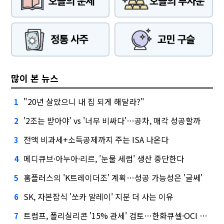
많이 본 뉴스
"20년 살았으니 내 집 되게 해달라?"
1
'2조는 받아야' vs '너무 비싸다'…공차, 매각 성공할까
2
전액 비과세+소득공제까지 주는 ISA 나온다
3
메디큐브·아누아·리르, '눈물 세럼' 생산 중단한다
4
홈플러스의 'K트레이더조' 계획…성공 가능성은 '글쎄'
5
SK, 자본잠식 '쏘카 말레이' 지분 더 사는 이유
6
트럼프, 폴리실리콘 '15% 관세' 검토…한화큐셀·OCI 영향은?
7