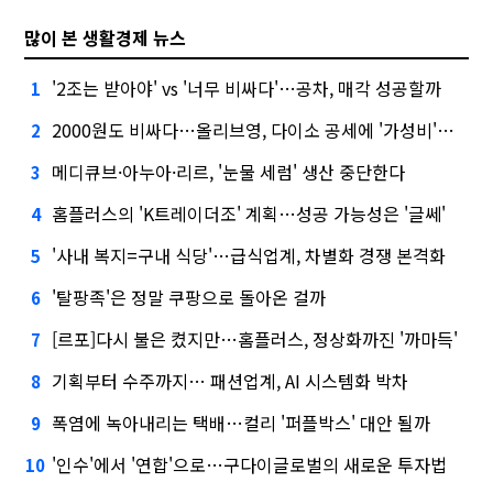
많이 본 생활경제 뉴스
'2조는 받아야' vs '너무 비싸다'…공차, 매각 성공할까
1
2000원도 비싸다…올리브영, 다이소 공세에 '가성비'로 맞불
2
메디큐브·아누아·리르, '눈물 세럼' 생산 중단한다
3
홈플러스의 'K트레이더조' 계획…성공 가능성은 '글쎄'
4
'사내 복지=구내 식당'…급식업계, 차별화 경쟁 본격화
5
'탈팡족'은 정말 쿠팡으로 돌아온 걸까
6
[르포]다시 불은 켰지만…홈플러스, 정상화까진 '까마득'
7
기획부터 수주까지… 패션업계, AI 시스템화 박차
8
폭염에 녹아내리는 택배…컬리 '퍼플박스' 대안 될까
9
'인수'에서 '연합'으로…구다이글로벌의 새로운 투자법
10