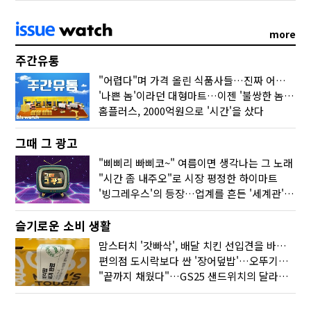
more
주간유통
"어렵다"며 가격 올린 식품사들…진짜 어려운 거 맞아?
'나쁜 놈'이라던 대형마트…이젠 '불쌍한 놈' 됐다
홈플러스, 2000억원으로 '시간'을 샀다
그때 그 광고
"삐삐리 빠삐코~" 여름이면 생각나는 그 노래
"시간 좀 내주오"로 시장 평정한 하이마트
'빙그레우스'의 등장…업계를 흔든 '세계관' 마케팅
슬기로운 소비 생활
맘스터치 '갓빠삭', 배달 치킨 선입견을 바꿨다
편의점 도시락보다 싼 '장어덮밥'…오뚜기가 해냈다
"끝까지 채웠다"…GS25 샌드위치의 달라진 '속'사정