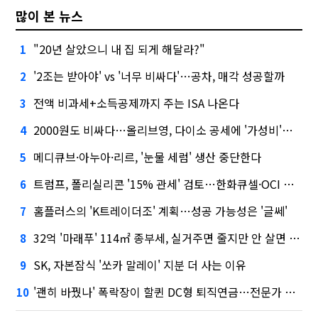
많이 본 뉴스
"20년 살았으니 내 집 되게 해달라?"
1
'2조는 받아야' vs '너무 비싸다'…공차, 매각 성공할까
2
전액 비과세+소득공제까지 주는 ISA 나온다
3
2000원도 비싸다…올리브영, 다이소 공세에 '가성비'로 맞불
4
메디큐브·아누아·리르, '눈물 세럼' 생산 중단한다
5
트럼프, 폴리실리콘 '15% 관세' 검토…한화큐셀·OCI 영향은?
6
홈플러스의 'K트레이더조' 계획…성공 가능성은 '글쎄'
7
32억 '마래푸' 114㎡ 종부세, 실거주면 줄지만 안 살면 2.5배
8
SK, 자본잠식 '쏘카 말레이' 지분 더 사는 이유
9
'괜히 바꿨나' 폭락장이 할퀸 DC형 퇴직연금…전문가 조언은
10