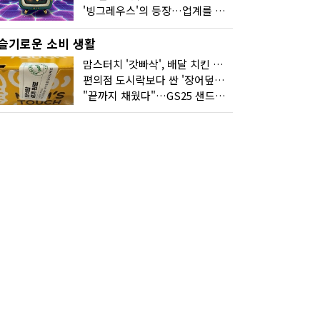
'빙그레우스'의 등장…업계를 흔든 '세계관' 마케팅
슬기로운 소비 생활
맘스터치 '갓빠삭', 배달 치킨 선입견을 바꿨다
편의점 도시락보다 싼 '장어덮밥'…오뚜기가 해냈다
"끝까지 채웠다"…GS25 샌드위치의 달라진 '속'사정