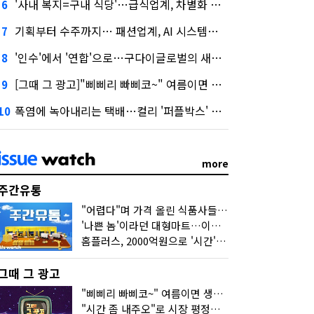
'사내 복지=구내 식당'…급식업계, 차별화 경쟁 본격화
6
기획부터 수주까지… 패션업계, AI 시스템화 박차
7
'인수'에서 '연합'으로…구다이글로벌의 새로운 투자법
8
[그때 그 광고]"삐삐리 빠삐코~" 여름이면 생각나는 그 노래
9
폭염에 녹아내리는 택배…컬리 '퍼플박스' 대안 될까
10
more
주간유통
"어렵다"며 가격 올린 식품사들…진짜 어려운 거 맞아?
'나쁜 놈'이라던 대형마트…이젠 '불쌍한 놈' 됐다
홈플러스, 2000억원으로 '시간'을 샀다
그때 그 광고
"삐삐리 빠삐코~" 여름이면 생각나는 그 노래
"시간 좀 내주오"로 시장 평정한 하이마트