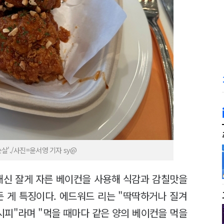
'./사진=윤서영 기자 sy@
대신 잘게 자른 베이컨을 사용해 식감과 감칠맛을
든 게 특징이다. 에드워드 리는 "딱딱하거나 질겨
피"라며 "먹을 때마다 같은 양의 베이컨을 먹을