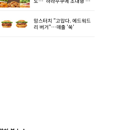
도…"하라주쿠에 초대형 매
장"
맘스터치 "고맙다. 에드워드
리 버거"…매출 '쑥'