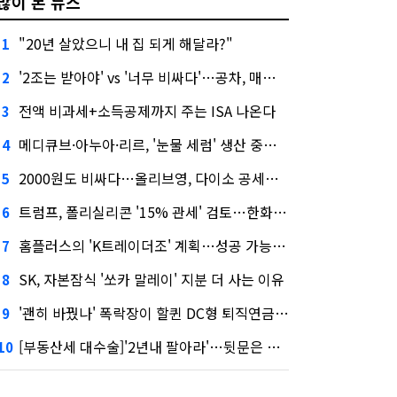
많이 본 뉴스
"20년 살았으니 내 집 되게 해달라?"
1
'2조는 받아야' vs '너무 비싸다'…공차, 매각 성공할까
2
전액 비과세+소득공제까지 주는 ISA 나온다
3
메디큐브·아누아·리르, '눈물 세럼' 생산 중단한다
4
2000원도 비싸다…올리브영, 다이소 공세에 '가성비'로 맞불
5
트럼프, 폴리실리콘 '15% 관세' 검토…한화큐셀·OCI 영향은?
6
홈플러스의 'K트레이더조' 계획…성공 가능성은 '글쎄'
7
SK, 자본잠식 '쏘카 말레이' 지분 더 사는 이유
8
'괜히 바꿨나' 폭락장이 할퀸 DC형 퇴직연금…전문가 조언은
9
[부동산세 대수술]'2년내 팔아라'…뒷문은 열었다
10