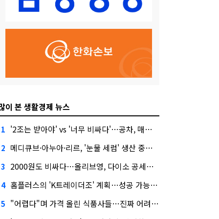
많이 본 생활경제 뉴스
'2조는 받아야' vs '너무 비싸다'…공차, 매각 성공할까
1
메디큐브·아누아·리르, '눈물 세럼' 생산 중단한다
2
2000원도 비싸다…올리브영, 다이소 공세에 '가성비'로 맞불
3
홈플러스의 'K트레이더조' 계획…성공 가능성은 '글쎄'
4
"어렵다"며 가격 올린 식품사들…진짜 어려운 거 맞아?
5