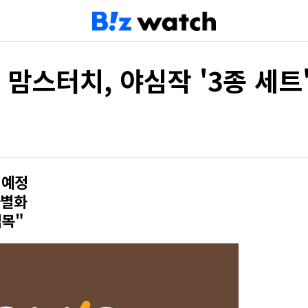
 맘스터치, 야심작 '3종 세트
 예정
차별화
접목"