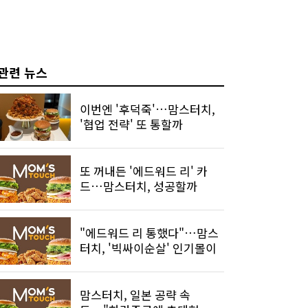
관련 뉴스
이번엔 '후덕죽'…맘스터치,
'협업 전략' 또 통할까
또 꺼내든 '에드워드 리' 카
드…맘스터치, 성공할까
"에드워드 리 통했다"…맘스
터치, '빅싸이순살' 인기몰이
맘스터치, 일본 공략 속