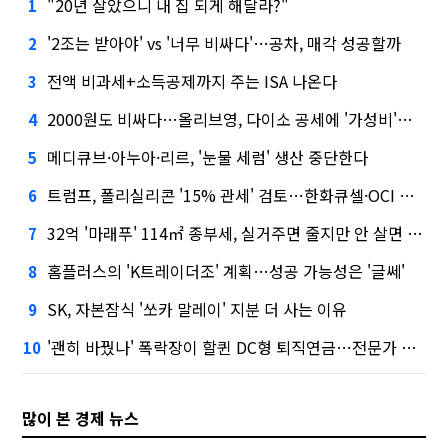
"20년 살았으니 내 집 되게 해달라?"
1
'2조는 받아야' vs '너무 비싸다'…공차, 매각 성공할까
2
전액 비과세+소득공제까지 주는 ISA 나온다
3
2000원도 비싸다…올리브영, 다이소 공세에 '가성비'로 맞불
4
메디큐브·아누아·리르, '눈물 세럼' 생산 중단한다
5
트럼프, 폴리실리콘 '15% 관세' 검토…한화큐셀·OCI 영향은?
6
32억 '마래푸' 114㎡ 종부세, 실거주면 줄지만 안 살면 2.5배
7
홈플러스의 'K트레이더조' 계획…성공 가능성은 '글쎄'
8
SK, 자본잠식 '쏘카 말레이' 지분 더 사는 이유
9
'괜히 바꿨나' 폭락장이 할퀸 DC형 퇴직연금…전문가 조언은
10
많이 본 경제 뉴스