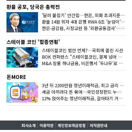
환율 공포, 당국은 총력전
'달러 붙잡기' 안간힘…한은, 외화 초과지준에 이자 6개월 더
환율 14원 뛰자 4대 은행 RWA 6조 '눈덩이'…2배 뛴 2분기는?
한은·금감원, 시장교란 등 '외환공동검사'…환율 급등 전방위 대응
스테이블 코인 '합종연횡'
스테이블코인 법안 언제?…국회에 쏠린 시선
BOK 컨퍼런스 "스테이블코인, 결제 넘어 보험 대출 등 금융 연결 도구"
M&A 잠룡 하나금융, 비은행서 '두나무'로 눈돌린 이유는
돈MORE
3년 뒤 2200만원 청년미래적금, 최고 금리 받으려면?
세금 아끼려다 돈 묶여…국민성장펀드 누가 가입하면 좋을까
12% 얹어주는 청년미래적금, 갈아타기 거절 될수 있어요
회사소개
이용약관
개인정보취급방침
저작권안내