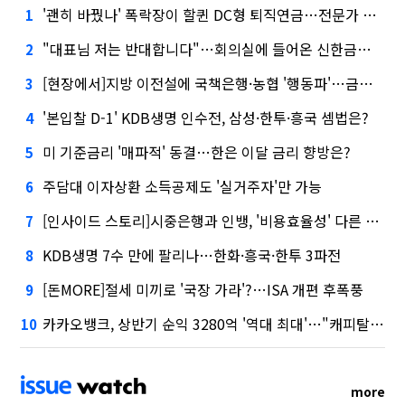
'괜히 바꿨나' 폭락장이 할퀸 DC형 퇴직연금…전문가 조언은
1
"대표님 저는 반대합니다"…회의실에 들어온 신한금융 AI
2
[현장에서]지방 이전설에 국책은행·농협 '행동파'…금감원 '신중모드'
3
'본입찰 D-1' KDB생명 인수전, 삼성·한투·흥국 셈법은?
4
미 기준금리 '매파적' 동결…한은 이달 금리 향방은?
5
주담대 이자상환 소득공제도 '실거주자'만 가능
6
[인사이드 스토리]시중은행과 인뱅, '비용효율성' 다른 잣대 왜?
7
KDB생명 7수 만에 팔리나…한화·흥국·한투 3파전
8
[돈MORE]절세 미끼로 '국장 가라'?…ISA 개편 후폭풍
9
카카오뱅크, 상반기 순익 3280억 '역대 최대'…"캐피탈, 자산 1조원 이상"
10
more