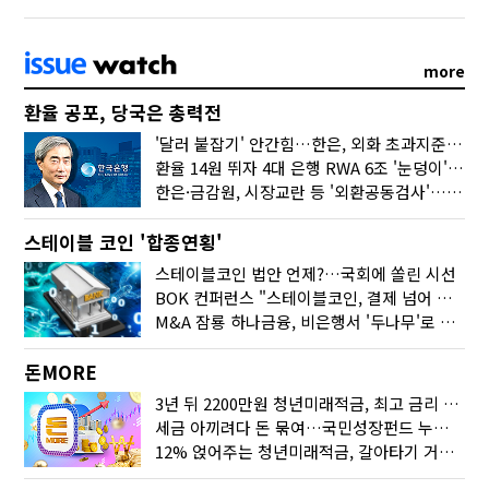
more
환율 공포, 당국은 총력전
'달러 붙잡기' 안간힘…한은, 외화 초과지준에 이자 6개월 더
환율 14원 뛰자 4대 은행 RWA 6조 '눈덩이'…2배 뛴 2분기는?
한은·금감원, 시장교란 등 '외환공동검사'…환율 급등 전방위 대응
스테이블 코인 '합종연횡'
스테이블코인 법안 언제?…국회에 쏠린 시선
BOK 컨퍼런스 "스테이블코인, 결제 넘어 보험 대출 등 금융 연결 도구"
M&A 잠룡 하나금융, 비은행서 '두나무'로 눈돌린 이유는
돈MORE
3년 뒤 2200만원 청년미래적금, 최고 금리 받으려면?
세금 아끼려다 돈 묶여…국민성장펀드 누가 가입하면 좋을까
12% 얹어주는 청년미래적금, 갈아타기 거절 될수 있어요