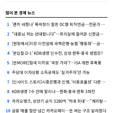
많이 본 경제 뉴스
'괜히 바꿨나' 폭락장이 할퀸 DC형 퇴직연금…전문가 조언은
1
"대표님 저는 반대합니다"…회의실에 들어온 신한금융 AI
2
[현장에서]지방 이전설에 국책은행·농협 '행동파'…금감원 '신중모드'
3
'본입찰 D-1' KDB생명 인수전, 삼성·한투·흥국 셈법은?
4
[돈MORE]절세 미끼로 '국장 가라'?…ISA 개편 후폭풍
5
주담대 이자상환 소득공제도 '실거주자'만 가능
6
[인사이드 스토리]시중은행과 인뱅, '비용효율성' 다른 잣대 왜?
7
KDB생명 7수 만에 팔리나…한화·흥국·한투 3파전
8
카카오뱅크, 상반기 순익 3280억 '역대 최대'…"캐피탈, 자산 1조원 이상"
9
금융 매출 절반 넘긴 카카오페이…돈 버는 구조 달라졌다
10