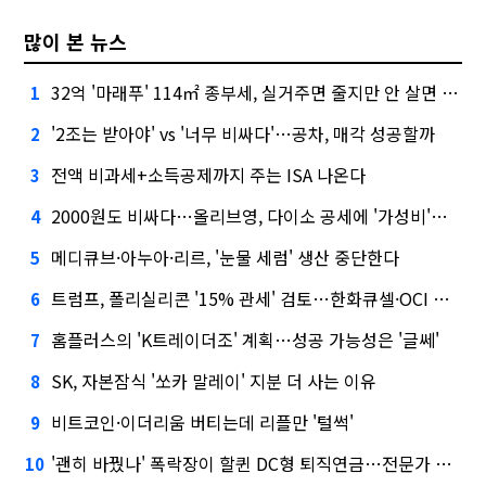
많이 본 뉴스
32억 '마래푸' 114㎡ 종부세, 실거주면 줄지만 안 살면 2.5배
1
'2조는 받아야' vs '너무 비싸다'…공차, 매각 성공할까
2
전액 비과세+소득공제까지 주는 ISA 나온다
3
2000원도 비싸다…올리브영, 다이소 공세에 '가성비'로 맞불
4
메디큐브·아누아·리르, '눈물 세럼' 생산 중단한다
5
트럼프, 폴리실리콘 '15% 관세' 검토…한화큐셀·OCI 영향은?
6
홈플러스의 'K트레이더조' 계획…성공 가능성은 '글쎄'
7
SK, 자본잠식 '쏘카 말레이' 지분 더 사는 이유
8
비트코인·이더리움 버티는데 리플만 '털썩'
9
'괜히 바꿨나' 폭락장이 할퀸 DC형 퇴직연금…전문가 조언은
10