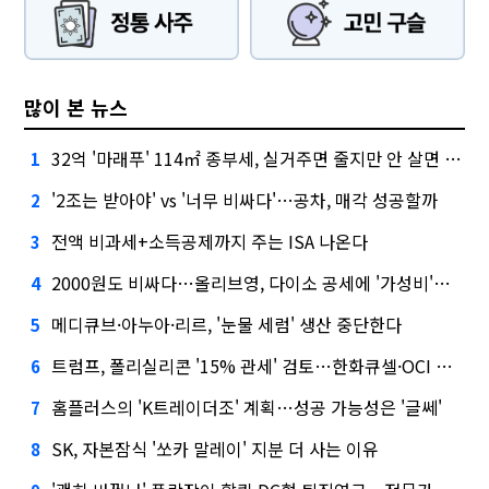
많이 본 뉴스
32억 '마래푸' 114㎡ 종부세, 실거주면 줄지만 안 살면 2.5배
1
'2조는 받아야' vs '너무 비싸다'…공차, 매각 성공할까
2
전액 비과세+소득공제까지 주는 ISA 나온다
3
2000원도 비싸다…올리브영, 다이소 공세에 '가성비'로 맞불
4
메디큐브·아누아·리르, '눈물 세럼' 생산 중단한다
5
트럼프, 폴리실리콘 '15% 관세' 검토…한화큐셀·OCI 영향은?
6
홈플러스의 'K트레이더조' 계획…성공 가능성은 '글쎄'
7
SK, 자본잠식 '쏘카 말레이' 지분 더 사는 이유
8