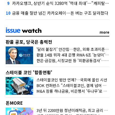
카카오뱅크, 상반기 순익 3280억 '역대 최대'…"캐피탈, 자산 1조원 이상"
9
금융 매출 절반 넘긴 카카오페이…돈 버는 구조 달라졌다
10
more
환율 공포, 당국은 총력전
'달러 붙잡기' 안간힘…한은, 외화 초과지준에 이자 6개월 더
환율 14원 뛰자 4대 은행 RWA 6조 '눈덩이'…2배 뛴 2분기는?
한은·금감원, 시장교란 등 '외환공동검사'…환율 급등 전방위 대응
스테이블 코인 '합종연횡'
스테이블코인 법안 언제?…국회에 쏠린 시선
BOK 컨퍼런스 "스테이블코인, 결제 넘어 보험 대출 등 금융 연결 도구"
M&A 잠룡 하나금융, 비은행서 '두나무'로 눈돌린 이유는
돈MORE
3년 뒤 2200만원 청년미래적금, 최고 금리 받으려면?