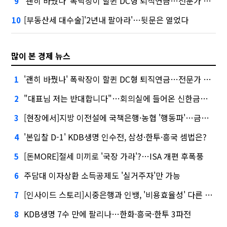
'괜히 바꿨나' 폭락장이 할퀸 DC형 퇴직연금…전문가 조언은
9
[부동산세 대수술]'2년내 팔아라'…뒷문은 열었다
10
많이 본 경제 뉴스
'괜히 바꿨나' 폭락장이 할퀸 DC형 퇴직연금…전문가 조언은
1
"대표님 저는 반대합니다"…회의실에 들어온 신한금융 AI
2
[현장에서]지방 이전설에 국책은행·농협 '행동파'…금감원 '신중모드'
3
'본입찰 D-1' KDB생명 인수전, 삼성·한투·흥국 셈법은?
4
[돈MORE]절세 미끼로 '국장 가라'?…ISA 개편 후폭풍
5
주담대 이자상환 소득공제도 '실거주자'만 가능
6
[인사이드 스토리]시중은행과 인뱅, '비용효율성' 다른 잣대 왜?
7
KDB생명 7수 만에 팔리나…한화·흥국·한투 3파전
8