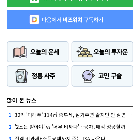
많이 본 뉴스
32억 '마래푸' 114㎡ 종부세, 실거주면 줄지만 안 살면 2.5배
1
'2조는 받아야' vs '너무 비싸다'…공차, 매각 성공할까
2
전액 비과세+소득공제까지 주는 ISA 나온다
3