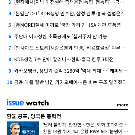
[현장에서]지방 이전설에 국책은행·농협 '행동파'…금감원 '신중모드'
3
'본입찰 D-1' KDB생명 인수전, 삼성·한투·흥국 셈법은?
4
[돈MORE]절세 미끼로 '국장 가라'?…ISA 개편 후폭풍
5
주담대 이자상환 소득공제도 '실거주자'만 가능
6
[인사이드 스토리]시중은행과 인뱅, '비용효율성' 다른 잣대 왜?
7
KDB생명 7수 만에 팔리나…한화·흥국·한투 3파전
8
카카오뱅크, 상반기 순익 3280억 '역대 최대'…"캐피탈, 자산 1조원 이상"
9
금융 매출 절반 넘긴 카카오페이…돈 버는 구조 달라졌다
10
more
환율 공포, 당국은 총력전
'달러 붙잡기' 안간힘…한은, 외화 초과지준에 이자 6개월 더
환율 14원 뛰자 4대 은행 RWA 6조 '눈덩이'…2배 뛴 2분기는?