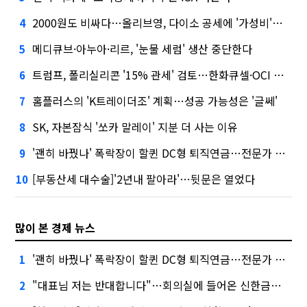
2000원도 비싸다…올리브영, 다이소 공세에 '가성비'로 맞불
4
메디큐브·아누아·리르, '눈물 세럼' 생산 중단한다
5
트럼프, 폴리실리콘 '15% 관세' 검토…한화큐셀·OCI 영향은?
6
홈플러스의 'K트레이더조' 계획…성공 가능성은 '글쎄'
7
SK, 자본잠식 '쏘카 말레이' 지분 더 사는 이유
8
'괜히 바꿨나' 폭락장이 할퀸 DC형 퇴직연금…전문가 조언은
9
[부동산세 대수술]'2년내 팔아라'…뒷문은 열었다
10
많이 본 경제 뉴스
'괜히 바꿨나' 폭락장이 할퀸 DC형 퇴직연금…전문가 조언은
1
"대표님 저는 반대합니다"…회의실에 들어온 신한금융 AI
2