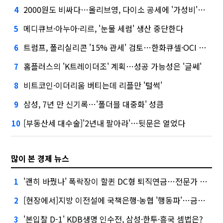
2000원도 비싸다…올리브영, 다이소 공세에 '가성비'로 맞불
4
메디큐브·아누아·리르, '눈물 세럼' 생산 중단한다
5
트럼프, 폴리실리콘 '15% 관세' 검토…한화큐셀·OCI 영향은?
6
홈플러스의 'K트레이더조' 계획…성공 가능성은 '글쎄'
7
비트코인·이더리움 버티는데 리플만 '털썩'
8
삼성, 7년 만 신기록…'폴더블 대중화' 성큼
9
[부동산세 대수술]'2년내 팔아라'…뒷문은 열었다
10
많이 본 경제 뉴스
'괜히 바꿨나' 폭락장이 할퀸 DC형 퇴직연금…전문가 조언은
1
[현장에서]지방 이전설에 국책은행·농협 '행동파'…금감원 '신중모드'
2
'본입찰 D-1' KDB생명 인수전, 삼성·한투·흥국 셈법은?
3