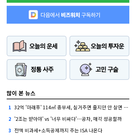
많이 본 뉴스
32억 '마래푸' 114㎡ 종부세, 실거주면 줄지만 안 살면 2.5배
1
'2조는 받아야' vs '너무 비싸다'…공차, 매각 성공할까
2
전액 비과세+소득공제까지 주는 ISA 나온다
3