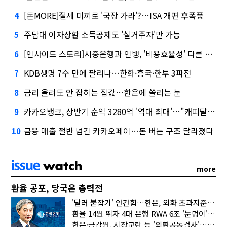
[돈MORE]절세 미끼로 '국장 가라'?…ISA 개편 후폭풍
4
주담대 이자상환 소득공제도 '실거주자'만 가능
5
[인사이드 스토리]시중은행과 인뱅, '비용효율성' 다른 잣대 왜?
6
KDB생명 7수 만에 팔리나…한화·흥국·한투 3파전
7
금리 올려도 안 잡히는 집값…한은에 쏠리는 눈
8
카카오뱅크, 상반기 순익 3280억 '역대 최대'…"캐피탈, 자산 1조원 이상"
9
금융 매출 절반 넘긴 카카오페이…돈 버는 구조 달라졌다
10
more
환율 공포, 당국은 총력전
'달러 붙잡기' 안간힘…한은, 외화 초과지준에 이자 6개월 더
환율 14원 뛰자 4대 은행 RWA 6조 '눈덩이'…2배 뛴 2분기는?
한은·금감원, 시장교란 등 '외환공동검사'…환율 급등 전방위 대응