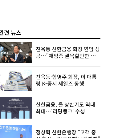
관련 뉴스
진옥동 신한금융 회장 연임 성
공…"재임중 괄목할만한 성
과"
진옥동·함영주 회장, 이 대통
령 K-증시 세일즈 동행
신한금융, 올 상반기도 역대
최대…'리딩뱅크' 수성
정상혁 신한은행장 "고객 중