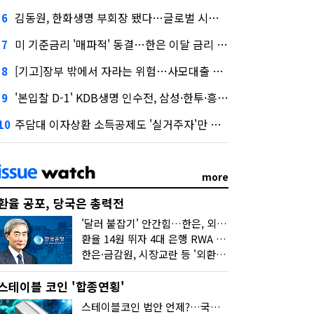
김동원, 한화생명 부회장 됐다…글로벌 시너지 기대감
6
미 기준금리 '매파적' 동결…한은 이달 금리 향방은?
7
[기고]장부 밖에서 자라는 위험…사모대출 시장과 AI
8
'본입찰 D-1' KDB생명 인수전, 삼성·한투·흥국 셈법은?
9
주담대 이자상환 소득공제도 '실거주자'만 가능
10
more
환율 공포, 당국은 총력전
'달러 붙잡기' 안간힘…한은, 외화 초과지준에 이자 6개월 더
환율 14원 뛰자 4대 은행 RWA 6조 '눈덩이'…2배 뛴 2분기는?
한은·금감원, 시장교란 등 '외환공동검사'…환율 급등 전방위 대응
스테이블 코인 '합종연횡'
스테이블코인 법안 언제?…국회에 쏠린 시선