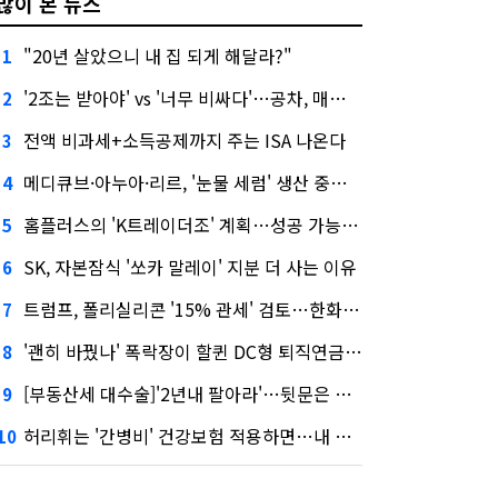
많이 본 뉴스
"20년 살았으니 내 집 되게 해달라?"
1
'2조는 받아야' vs '너무 비싸다'…공차, 매각 성공할까
2
전액 비과세+소득공제까지 주는 ISA 나온다
3
메디큐브·아누아·리르, '눈물 세럼' 생산 중단한다
4
홈플러스의 'K트레이더조' 계획…성공 가능성은 '글쎄'
5
SK, 자본잠식 '쏘카 말레이' 지분 더 사는 이유
6
트럼프, 폴리실리콘 '15% 관세' 검토…한화큐셀·OCI 영향은?
7
'괜히 바꿨나' 폭락장이 할퀸 DC형 퇴직연금…전문가 조언은
8
[부동산세 대수술]'2년내 팔아라'…뒷문은 열었다
9
허리휘는 '간병비' 건강보험 적용하면…내 간병보험은?
10