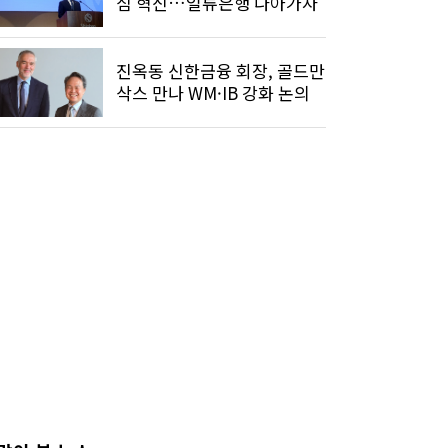
심 혁신…일류은행 나아가자"
진옥동 신한금융 회장, 골드만
삭스 만나 WM·IB 강화 논의