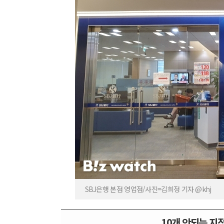
SBJ은행 본점 영업점/사진=김희정 기자 @khj
10개 안되는 지점