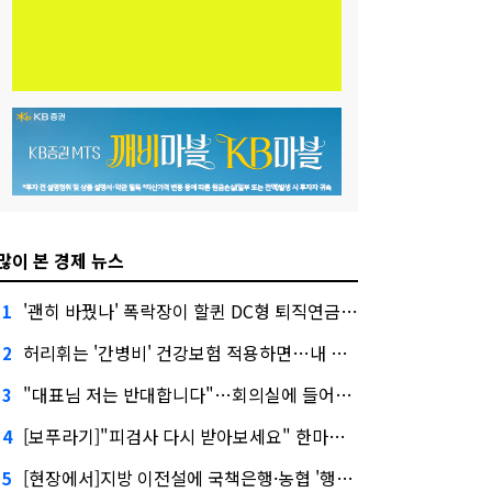
많이 본 경제 뉴스
'괜히 바꿨나' 폭락장이 할퀸 DC형 퇴직연금…전문가 조언은
1
허리휘는 '간병비' 건강보험 적용하면…내 간병보험은?
2
"대표님 저는 반대합니다"…회의실에 들어온 신한금융 AI
3
[보푸라기]"피검사 다시 받아보세요" 한마디에 보험금 못 받을 뻔?
4
[현장에서]지방 이전설에 국책은행·농협 '행동파'…금감원 '신중모드'
5