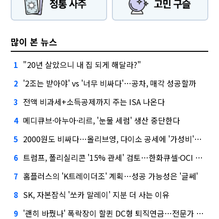
많이 본 뉴스
"20년 살았으니 내 집 되게 해달라?"
1
'2조는 받아야' vs '너무 비싸다'…공차, 매각 성공할까
2
전액 비과세+소득공제까지 주는 ISA 나온다
3
메디큐브·아누아·리르, '눈물 세럼' 생산 중단한다
4
2000원도 비싸다…올리브영, 다이소 공세에 '가성비'로 맞불
5
트럼프, 폴리실리콘 '15% 관세' 검토…한화큐셀·OCI 영향은?
6
홈플러스의 'K트레이더조' 계획…성공 가능성은 '글쎄'
7
SK, 자본잠식 '쏘카 말레이' 지분 더 사는 이유
8
'괜히 바꿨나' 폭락장이 할퀸 DC형 퇴직연금…전문가 조언은
9