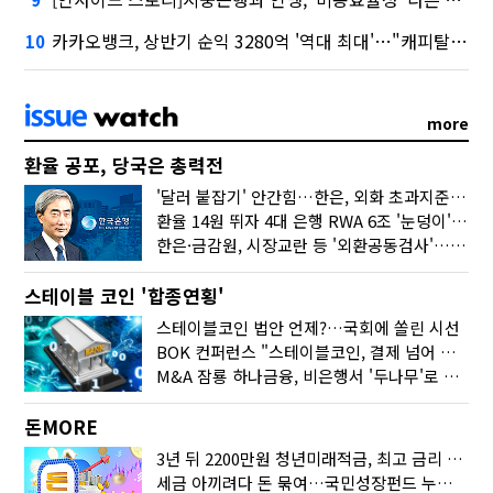
카카오뱅크, 상반기 순익 3280억 '역대 최대'…"캐피탈, 자산 1조원 이상"
10
more
환율 공포, 당국은 총력전
'달러 붙잡기' 안간힘…한은, 외화 초과지준에 이자 6개월 더
환율 14원 뛰자 4대 은행 RWA 6조 '눈덩이'…2배 뛴 2분기는?
한은·금감원, 시장교란 등 '외환공동검사'…환율 급등 전방위 대응
스테이블 코인 '합종연횡'
스테이블코인 법안 언제?…국회에 쏠린 시선
BOK 컨퍼런스 "스테이블코인, 결제 넘어 보험 대출 등 금융 연결 도구"
M&A 잠룡 하나금융, 비은행서 '두나무'로 눈돌린 이유는
돈MORE
3년 뒤 2200만원 청년미래적금, 최고 금리 받으려면?
세금 아끼려다 돈 묶여…국민성장펀드 누가 가입하면 좋을까