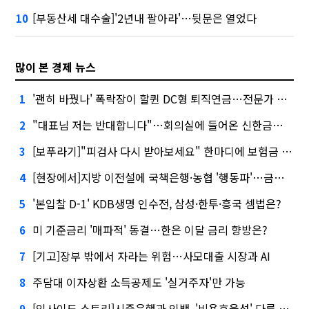
[부동산세 대수술]'2년내 팔아라'…뒷문은 열었다
10
많이 본 경제 뉴스
'괜히 바꿨나' 폭락장이 할퀸 DC형 퇴직연금…전문가 조언은
1
"대표님 저는 반대합니다"…회의실에 들어온 신한금융 AI
2
[보푸라기]"피검사 다시 받아보세요" 한마디에 보험금 못 받을 뻔?
3
[현장에서]지방 이전설에 국책은행·농협 '행동파'…금감원 '신중모드'
4
'본입찰 D-1' KDB생명 인수전, 삼성·한투·흥국 셈법은?
5
미 기준금리 '매파적' 동결…한은 이달 금리 향방은?
6
[기고]장부 밖에서 자라는 위험…사모대출 시장과 AI
7
주담대 이자상환 소득공제도 '실거주자'만 가능
8
[인사이드 스토리]시중은행과 인뱅, '비용효율성' 다른 잣대 왜?
9