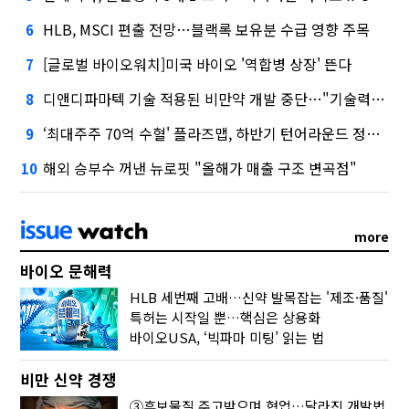
HLB, MSCI 편출 전망…블랙록 보유분 수급 영향 주목
6
[글로벌 바이오워치]미국 바이오 '역합병 상장' 뜬다
7
디앤디파마텍 기술 적용된 비만약 개발 중단…"기술력 문제 아냐"
8
‘최대주주 70억 수혈' 플라즈맵, 하반기 턴어라운드 정조준
9
해외 승부수 꺼낸 뉴로핏 "올해가 매출 구조 변곡점"
10
more
바이오 문해력
HLB 세번째 고배…신약 발목잡는 '제조·품질'
특허는 시작일 뿐…핵심은 상용화
바이오USA, ‘빅파마 미팅’ 읽는 법
비만 신약 경쟁
③후보물질 주고받으며 협업…달라진 개발법