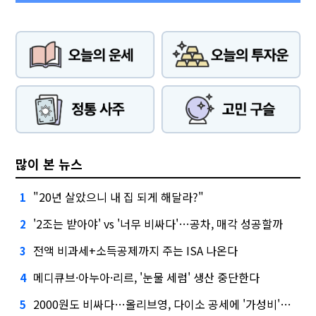
많이 본 뉴스
"20년 살았으니 내 집 되게 해달라?"
1
'2조는 받아야' vs '너무 비싸다'…공차, 매각 성공할까
2
전액 비과세+소득공제까지 주는 ISA 나온다
3
메디큐브·아누아·리르, '눈물 세럼' 생산 중단한다
4
2000원도 비싸다…올리브영, 다이소 공세에 '가성비'로 맞불
5