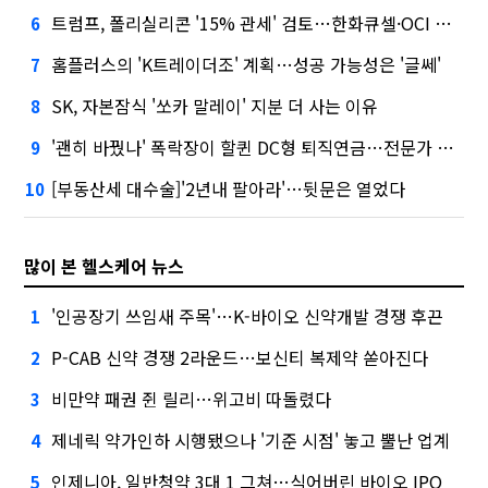
트럼프, 폴리실리콘 '15% 관세' 검토…한화큐셀·OCI 영향은?
6
홈플러스의 'K트레이더조' 계획…성공 가능성은 '글쎄'
7
SK, 자본잠식 '쏘카 말레이' 지분 더 사는 이유
8
'괜히 바꿨나' 폭락장이 할퀸 DC형 퇴직연금…전문가 조언은
9
[부동산세 대수술]'2년내 팔아라'…뒷문은 열었다
10
많이 본 헬스케어 뉴스
'인공장기 쓰임새 주목'…K-바이오 신약개발 경쟁 후끈
1
P-CAB 신약 경쟁 2라운드…보신티 복제약 쏟아진다
2
비만약 패권 쥔 릴리…위고비 따돌렸다
3
제네릭 약가인하 시행됐으나 '기준 시점' 놓고 뿔난 업계
4
인제니아, 일반청약 3대 1 그쳐…식어버린 바이오 IPO
5