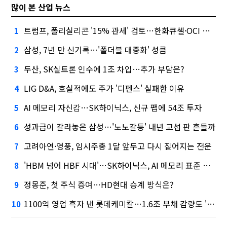
많이 본 산업 뉴스
트럼프, 폴리실리콘 '15% 관세' 검토…한화큐셀·OCI 영향은?
1
삼성, 7년 만 신기록…'폴더블 대중화' 성큼
2
두산, SK실트론 인수에 1조 차입…추가 부담은?
3
LIG D&A, 호실적에도 주가 '디펜스' 실패한 이유
4
AI 메모리 자신감…SK하이닉스, 신규 팹에 54조 투자
5
성과급이 갈라놓은 삼성…'노노갈등' 내년 교섭 판 흔들까
6
고려아연·영풍, 임시주총 1달 앞두고 다시 짙어지는 전운
7
'HBM 넘어 HBF 시대'…SK하이닉스, AI 메모리 표준 선점 나섰다
8
정몽준, 첫 주식 증여…HD현대 승계 방식은?
9
1100억 영업 흑자 낸 롯데케미칼…1.6조 부채 감량도 '속도'
10