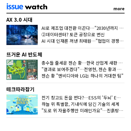
more
AX 3.0 시대
AI로 제조업 대전환 이끈다…"2030년까지 민관합동 20조 투자"
②데이터센터? 토큰 공장으로 변신
AI 시대 인재론 꺼낸 최태원…"협업이 경쟁력"
뜨거운 AI 반도체
총수들 줄세운 젠슨 황…한국 산업계 새판 짰다
"결과로 보여주겠다"…전영현, 젠슨 황과 HBM5 논의
젠슨 황 "엔비디아와 LG는 하나의 거대한 팀"
테크따라잡기
전기 창고도 돈을 번다?…ESS의 '두뇌' EMO가 뭐길래
하늘 위 특별함, 기내식에 담긴 기술의 세계
"도로 위 자율주행만 미래인가요"…진흙탕서 길 내는 HD현대 AI 기술