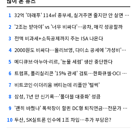
많이 본 뉴스
32억 '마래푸' 114㎡ 종부세, 실거주면 줄지만 안 살면 2.5배
1
'2조는 받아야' vs '너무 비싸다'…공차, 매각 성공할까
2
전액 비과세+소득공제까지 주는 ISA 나온다
3
2000원도 비싸다…올리브영, 다이소 공세에 '가성비'로 맞불
4
메디큐브·아누아·리르, '눈물 세럼' 생산 중단한다
5
트럼프, 폴리실리콘 '15% 관세' 검토…한화큐셀·OCI 영향은?
6
비트코인·이더리움 버티는데 리플만 '털썩'
7
삼성, 7년 만 신기록…'폴더블 대중화' 성큼
8
'괜히 바꿨나' 폭락장이 할퀸 DC형 퇴직연금…전문가 조언은
9
두산, SK실트론 인수에 1조 차입…추가 부담은?
10