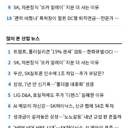
SK, 자본잠식 '쏘카 말레이' 지분 더 사는 이유
9
'괜히 바꿨나' 폭락장이 할퀸 DC형 퇴직연금…전문가 조언은
10
많이 본 산업 뉴스
트럼프, 폴리실리콘 '15% 관세' 검토…한화큐셀·OCI 영향은?
1
SK, 자본잠식 '쏘카 말레이' 지분 더 사는 이유
2
두산, SK실트론 인수에 1조 차입…추가 부담은?
3
삼성, 7년 만 신기록…'폴더블 대중화' 성큼
4
LIG D&A, 호실적에도 주가 '디펜스' 실패한 이유
5
AI 메모리 자신감…SK하이닉스, 신규 팹에 54조 투자
6
성과급이 갈라놓은 삼성…'노노갈등' 내년 교섭 판 흔들까
7
'HBM 넘어 HBF 시대'…SK하이닉스, AI 메모리 표준 선점 나섰다
8