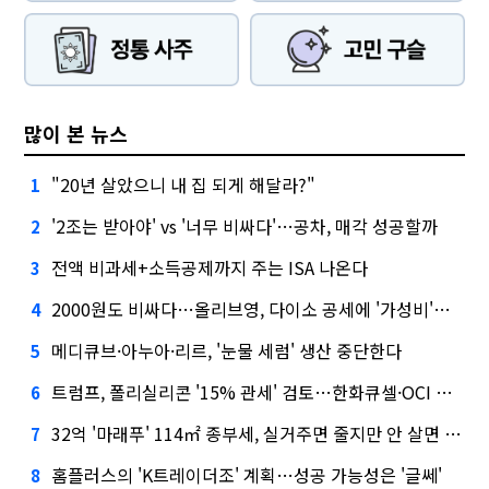
많이 본 뉴스
"20년 살았으니 내 집 되게 해달라?"
1
'2조는 받아야' vs '너무 비싸다'…공차, 매각 성공할까
2
전액 비과세+소득공제까지 주는 ISA 나온다
3
2000원도 비싸다…올리브영, 다이소 공세에 '가성비'로 맞불
4
메디큐브·아누아·리르, '눈물 세럼' 생산 중단한다
5
트럼프, 폴리실리콘 '15% 관세' 검토…한화큐셀·OCI 영향은?
6
32억 '마래푸' 114㎡ 종부세, 실거주면 줄지만 안 살면 2.5배
7
홈플러스의 'K트레이더조' 계획…성공 가능성은 '글쎄'
8