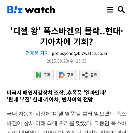
'디젤 왕' 폭스바겐의 몰락..현대·
기아차에 기회?
정재웅 기자
polipsycho@bizwatch.co.kr
2015.09.23
(수)
16:35
미국서 매연저감장치 조작..후폭풍 '일파만파'
'판매 부진' 현대·기아차, 반사이익 전망
국내 자동차 시장에 '디젤 열풍'을 불러 일으켰던 폭스
바겐이 창사 이래 최대 위기를 맞았다. 그동안 폭스바
겐이 내세웠던 '고연비'가 조작된 것임이 밝혀지면서