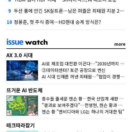
두산 품에 안긴 SK실트론…남은 퍼즐은 최태원 지분 29.4%
9
정몽준, 첫 주식 증여…HD현대 승계 방식은?
10
more
AX 3.0 시대
AI로 제조업 대전환 이끈다…"2030년까지 민관합동 20조 투자"
②데이터센터? 토큰 공장으로 변신
AI 시대 인재론 꺼낸 최태원…"협업이 경쟁력"
뜨거운 AI 반도체
총수들 줄세운 젠슨 황…한국 산업계 새판 짰다
"결과로 보여주겠다"…전영현, 젠슨 황과 HBM5 논의
젠슨 황 "엔비디아와 LG는 하나의 거대한 팀"
테크따라잡기