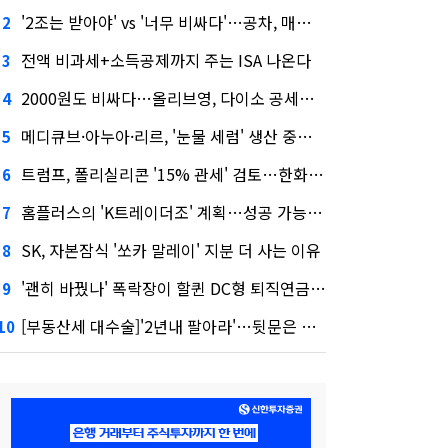
'2조는 받아야' vs '너무 비싸다'…공차, 매각 성공할까
2
전액 비과세+소득공제까지 주는 ISA 나온다
3
2000원도 비싸다…올리브영, 다이소 공세에 '가성비'로 맞불
4
메디큐브·아누아·리르, '눈물 세럼' 생산 중단한다
5
트럼프, 폴리실리콘 '15% 관세' 검토…한화큐셀·OCI 영향은?
6
홈플러스의 'K트레이더조' 계획…성공 가능성은 '글쎄'
7
SK, 자본잠식 '쏘카 말레이' 지분 더 사는 이유
8
'괜히 바꿨나' 폭락장이 할퀸 DC형 퇴직연금…전문가 조언은
9
[부동산세 대수술]'2년내 팔아라'…뒷문은 열었다
10