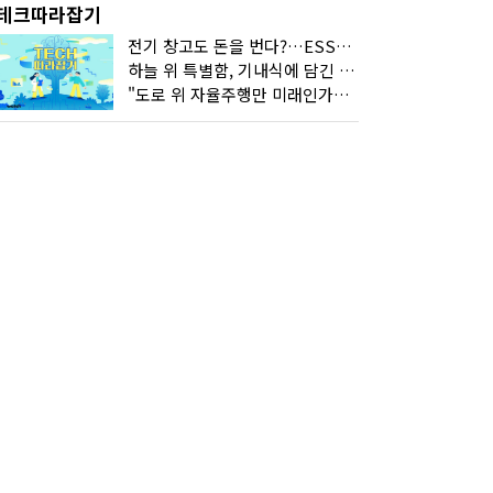
테크따라잡기
전기 창고도 돈을 번다?…ESS의 '두뇌' EMO가 뭐길래
하늘 위 특별함, 기내식에 담긴 기술의 세계
"도로 위 자율주행만 미래인가요"…진흙탕서 길 내는 HD현대 AI 기술