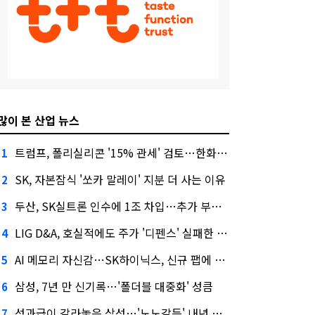
많이 본 산업 뉴스
트럼프, 폴리실리콘 '15% 관세' 검토…한화큐셀·OCI 영향은?
1
SK, 자본잠식 '쏘카 말레이' 지분 더 사는 이유
2
두산, SK실트론 인수에 1조 차입…추가 부담은?
3
LIG D&A, 호실적에도 주가 '디펜스' 실패한 이유
4
AI 메모리 자신감…SK하이닉스, 신규 팹에 54조 투자
5
삼성, 7년 만 신기록…'폴더블 대중화' 성큼
6
성과급이 갈라놓은 삼성…'노노갈등' 내년 교섭 판 흔들까
7