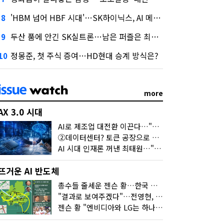
'HBM 넘어 HBF 시대'…SK하이닉스, AI 메모리 표준 선점 나섰다
8
두산 품에 안긴 SK실트론…남은 퍼즐은 최태원 지분 29.4%
9
정몽준, 첫 주식 증여…HD현대 승계 방식은?
10
more
AX 3.0 시대
AI로 제조업 대전환 이끈다…"2030년까지 민관합동 20조 투자"
②데이터센터? 토큰 공장으로 변신
AI 시대 인재론 꺼낸 최태원…"협업이 경쟁력"
뜨거운 AI 반도체
총수들 줄세운 젠슨 황…한국 산업계 새판 짰다
"결과로 보여주겠다"…전영현, 젠슨 황과 HBM5 논의
젠슨 황 "엔비디아와 LG는 하나의 거대한 팀"