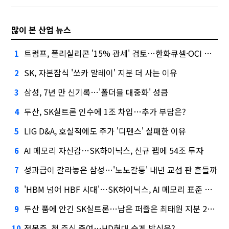
많이 본 산업 뉴스
트럼프, 폴리실리콘 '15% 관세' 검토…한화큐셀·OCI 영향은?
1
SK, 자본잠식 '쏘카 말레이' 지분 더 사는 이유
2
삼성, 7년 만 신기록…'폴더블 대중화' 성큼
3
두산, SK실트론 인수에 1조 차입…추가 부담은?
4
LIG D&A, 호실적에도 주가 '디펜스' 실패한 이유
5
AI 메모리 자신감…SK하이닉스, 신규 팹에 54조 투자
6
성과급이 갈라놓은 삼성…'노노갈등' 내년 교섭 판 흔들까
7
'HBM 넘어 HBF 시대'…SK하이닉스, AI 메모리 표준 선점 나섰다
8
두산 품에 안긴 SK실트론…남은 퍼즐은 최태원 지분 29.4%
9
정몽준, 첫 주식 증여…HD현대 승계 방식은?
10