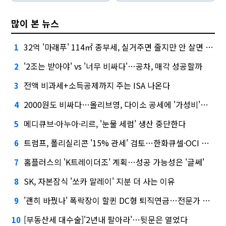
많이 본 뉴스
32억 '마래푸' 114㎡ 종부세, 실거주면 줄지만 안 살면 2.5배
1
'2조는 받아야' vs '너무 비싸다'…공차, 매각 성공할까
2
전액 비과세+소득공제까지 주는 ISA 나온다
3
2000원도 비싸다…올리브영, 다이소 공세에 '가성비'로 맞불
4
메디큐브·아누아·리르, '눈물 세럼' 생산 중단한다
5
트럼프, 폴리실리콘 '15% 관세' 검토…한화큐셀·OCI 영향은?
6
홈플러스의 'K트레이더조' 계획…성공 가능성은 '글쎄'
7
SK, 자본잠식 '쏘카 말레이' 지분 더 사는 이유
8
'괜히 바꿨나' 폭락장이 할퀸 DC형 퇴직연금…전문가 조언은
9
[부동산세 대수술]'2년내 팔아라'…뒷문은 열었다
10