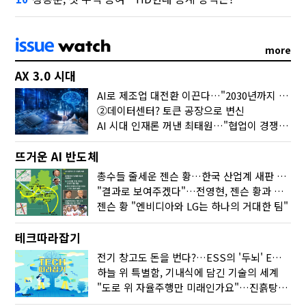
more
AX 3.0 시대
AI로 제조업 대전환 이끈다…"2030년까지 민관합동 20조 투자"
②데이터센터? 토큰 공장으로 변신
AI 시대 인재론 꺼낸 최태원…"협업이 경쟁력"
뜨거운 AI 반도체
총수들 줄세운 젠슨 황…한국 산업계 새판 짰다
"결과로 보여주겠다"…전영현, 젠슨 황과 HBM5 논의
젠슨 황 "엔비디아와 LG는 하나의 거대한 팀"
테크따라잡기
전기 창고도 돈을 번다?…ESS의 '두뇌' EMO가 뭐길래
하늘 위 특별함, 기내식에 담긴 기술의 세계
"도로 위 자율주행만 미래인가요"…진흙탕서 길 내는 HD현대 AI 기술