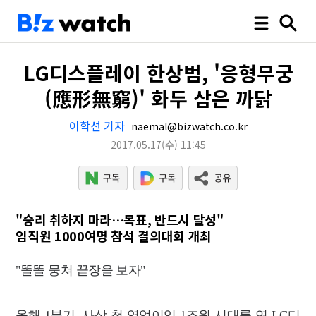
LG디스플레이 한상범, '응형무궁
(應形無窮)' 화두 삼은 까닭
이학선 기자
naemal@bizwatch.co.kr
2017.05.17
(수)
11:45
"승리 취하지 마라…목표, 반드시 달성"
임직원 1000여명 참석 결의대회 개최
"똘똘 뭉쳐 끝장을 보자"
올해 1분기, 사상 첫 영업이익 1조원 시대를 연 LG디