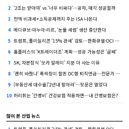
'2조는 받아야' vs '너무 비싸다'…공차, 매각 성공할까
2
전액 비과세+소득공제까지 주는 ISA 나온다
3
메디큐브·아누아·리르, '눈물 세럼' 생산 중단한다
4
트럼프, 폴리실리콘 '15% 관세' 검토…한화큐셀·OCI 영향은?
5
홈플러스의 'K트레이더조' 계획…성공 가능성은 '글쎄'
6
SK, 자본잠식 '쏘카 말레이' 지분 더 사는 이유
7
'괜히 바꿨나' 폭락장이 할퀸 DC형 퇴직연금…전문가 조언은
8
[부동산세 대수술]'2년내 팔아라'…뒷문은 열었다
9
허리휘는 '간병비' 건강보험 적용하면…내 간병보험은?
10
많이 본 산업 뉴스