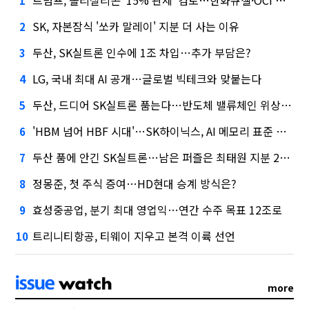
트럼프, 폴리실리콘 '15% 관세' 검토…한화큐셀·OCI 영향은?
1
SK, 자본잠식 '쏘카 말레이' 지분 더 사는 이유
2
두산, SK실트론 인수에 1조 차입…추가 부담은?
3
LG, 국내 최대 AI 공개…글로벌 빅테크와 맞붙는다
4
두산, 드디어 SK실트론 품는다…반도체 밸류체인 위상 강화
5
'HBM 넘어 HBF 시대'…SK하이닉스, AI 메모리 표준 선점 나섰다
6
두산 품에 안긴 SK실트론…남은 퍼즐은 최태원 지분 29.4%
7
정몽준, 첫 주식 증여…HD현대 승계 방식은?
8
효성중공업, 분기 최대 영업익…연간 수주 목표 12조로
9
트리니티항공, 티웨이 지우고 본격 이륙 선언
10
more