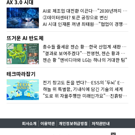
AX 3.0 시대
AI로 제조업 대전환 이끈다…"2030년까지 민관합동 20조 투자"
②데이터센터? 토큰 공장으로 변신
AI 시대 인재론 꺼낸 최태원…"협업이 경쟁력"
뜨거운 AI 반도체
총수들 줄세운 젠슨 황…한국 산업계 새판 짰다
"결과로 보여주겠다"…전영현, 젠슨 황과 HBM5 논의
젠슨 황 "엔비디아와 LG는 하나의 거대한 팀"
테크따라잡기
전기 창고도 돈을 번다?…ESS의 '두뇌' EMO가 뭐길래
하늘 위 특별함, 기내식에 담긴 기술의 세계
"도로 위 자율주행만 미래인가요"…진흙탕서 길 내는 HD현대 AI 기술
회사소개
이용약관
개인정보취급방침
저작권안내