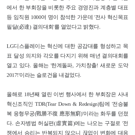
에서 한 부회장을 비롯한 주요 경영진과 계층별 대표
등 임직원 1000여 명이 참석한 가운데 '전사 혁신목표
필달(必達) 결의대회'를 열었다고 밝혔다.
LG디스플레이는 혁신에 대한 공감대를 형성하고 목
표 달성 의지와 각오를 다지기 위해 매년 결의대회를
열고 있다. 올해는 '한계돌파, 가치창출! 새로운 도약
2017!'이라는 슬로건을 내걸었다.
올해로 18년째 열린 이번 행사에서 한 부회장은 사내
혁신조직인 TDR(Tear Down & Redesign)팀에 '전승불
복 응형무궁(戰勝不復 應形無窮)'이라는 화두를 던졌
다. 손자병법 허실편(虛實篇)에는 나오는 구절로 '전
쟁에서 승리는 반복되지 않으니 끊없이 변화에 대응