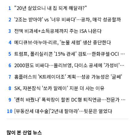
"20년 살았으니 내 집 되게 해달라?"
1
'2조는 받아야' vs '너무 비싸다'…공차, 매각 성공할까
2
전액 비과세+소득공제까지 주는 ISA 나온다
3
메디큐브·아누아·리르, '눈물 세럼' 생산 중단한다
4
트럼프, 폴리실리콘 '15% 관세' 검토…한화큐셀·OCI 영향은?
5
2000원도 비싸다…올리브영, 다이소 공세에 '가성비'로 맞불
6
홈플러스의 'K트레이더조' 계획…성공 가능성은 '글쎄'
7
SK, 자본잠식 '쏘카 말레이' 지분 더 사는 이유
8
'괜히 바꿨나' 폭락장이 할퀸 DC형 퇴직연금…전문가 조언은
9
[부동산세 대수술]'2년내 팔아라'…뒷문은 열었다
10
많이 본 산업 뉴스