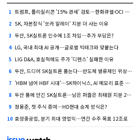
트럼프, 폴리실리콘 '15% 관세' 검토…한화큐셀·OCI 영향은?
1
SK, 자본잠식 '쏘카 말레이' 지분 더 사는 이유
2
두산, SK실트론 인수에 1조 차입…추가 부담은?
3
LG, 국내 최대 AI 공개…글로벌 빅테크와 맞붙는다
4
LIG D&A, 호실적에도 주가 '디펜스' 실패한 이유
5
두산, 드디어 SK실트론 품는다…반도체 밸류체인 위상 강화
6
'HBM 넘어 HBF 시대'…SK하이닉스, AI 메모리 표준 선점 나섰다
7
두산 품에 안긴 SK실트론…남은 퍼즐은 최태원 지분 29.4%
8
정몽준, 첫 주식 증여…HD현대 승계 방식은?
9
효성중공업, 분기 최대 영업익…연간 수주 목표 12조로
10