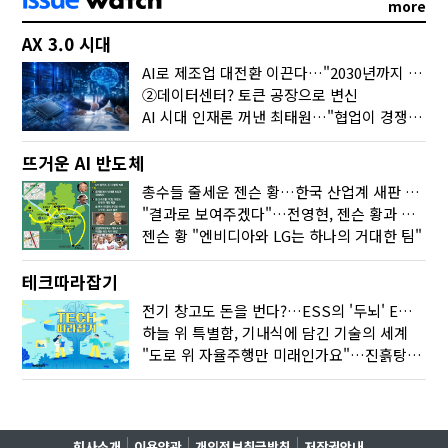
more
AX 3.0 시대
AI로 제조업 대전환 이끈다…"2030년까지 민관합동 20조 투자"
②데이터센터? 토큰 공장으로 변신
AI 시대 인재론 꺼낸 최태원…"협업이 경쟁력"
뜨거운 AI 반도체
총수들 줄세운 젠슨 황…한국 산업계 새판 짰다
"결과로 보여주겠다"…전영현, 젠슨 황과 HBM5 논의
젠슨 황 "엔비디아와 LG는 하나의 거대한 팀"
테크따라잡기
전기 창고도 돈을 번다?…ESS의 '두뇌' EMO가 뭐길래
하늘 위 특별함, 기내식에 담긴 기술의 세계
"도로 위 자율주행만 미래인가요"…진흙탕서 길 내는 HD현대 AI 기술
회사소개
이용약관
개인정보취급방침
저작권안내