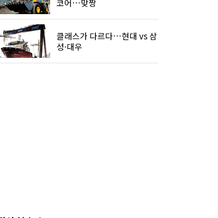
코어…맞짱
클래스가 다르다…현대 vs 삼
성·대우