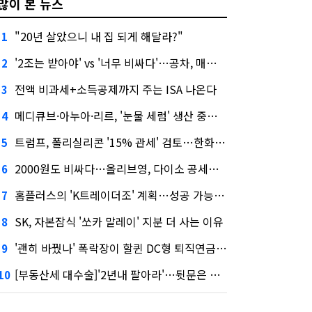
많이 본 뉴스
"20년 살았으니 내 집 되게 해달라?"
1
'2조는 받아야' vs '너무 비싸다'…공차, 매각 성공할까
2
전액 비과세+소득공제까지 주는 ISA 나온다
3
메디큐브·아누아·리르, '눈물 세럼' 생산 중단한다
4
트럼프, 폴리실리콘 '15% 관세' 검토…한화큐셀·OCI 영향은?
5
2000원도 비싸다…올리브영, 다이소 공세에 '가성비'로 맞불
6
홈플러스의 'K트레이더조' 계획…성공 가능성은 '글쎄'
7
SK, 자본잠식 '쏘카 말레이' 지분 더 사는 이유
8
'괜히 바꿨나' 폭락장이 할퀸 DC형 퇴직연금…전문가 조언은
9
[부동산세 대수술]'2년내 팔아라'…뒷문은 열었다
10