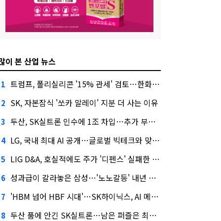
많이 본 산업 뉴스
트럼프, 폴리실리콘 '15% 관세' 검토…한화큐셀·OCI 영향은?
1
SK, 자본잠식 '쏘카 말레이' 지분 더 사는 이유
2
두산, SK실트론 인수에 1조 차입…추가 부담은?
3
LG, 국내 최대 AI 공개…글로벌 빅테크와 맞붙는다
4
LIG D&A, 호실적에도 주가 '디펜스' 실패한 이유
5
성과급이 갈라놓은 삼성…'노노갈등' 내년 교섭 판 흔들까
6
'HBM 넘어 HBF 시대'…SK하이닉스, AI 메모리 표준 선점 나섰다
7
두산 품에 안긴 SK실트론…남은 퍼즐은 최태원 지분 29.4%
8