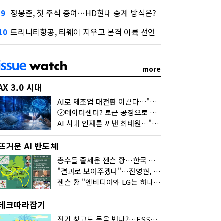
정몽준, 첫 주식 증여…HD현대 승계 방식은?
9
트리니티항공, 티웨이 지우고 본격 이륙 선언
10
more
AX 3.0 시대
AI로 제조업 대전환 이끈다…"2030년까지 민관합동 20조 투자"
②데이터센터? 토큰 공장으로 변신
AI 시대 인재론 꺼낸 최태원…"협업이 경쟁력"
뜨거운 AI 반도체
총수들 줄세운 젠슨 황…한국 산업계 새판 짰다
"결과로 보여주겠다"…전영현, 젠슨 황과 HBM5 논의
젠슨 황 "엔비디아와 LG는 하나의 거대한 팀"
테크따라잡기
전기 창고도 돈을 번다?…ESS의 '두뇌' EMO가 뭐길래